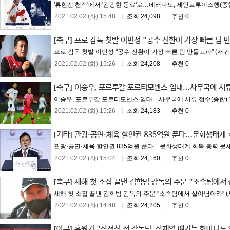
'류현진 천적'에서 '김광현 동료'로…에러나도, 세인트루이스행(종합)
2021.02.02 (화) 15:48
|
조회 24,098
|
추천 0
[축구]
프로 감독 첫발 이민성 "공수 전환이 가장 빠른 팀 
프로 감독 첫발 이민성 "공수 전환이 가장 빠른 팀 만들고파" (서귀포
2021.02.02 (화) 15:26
|
조회 24,208
|
추천 0
[축구]
이승우, 포르투갈 포르티모넨스 임대…사무국에 서류
이승우, 포르투갈 포르티모넨스 임대…사무국에 서류 접수(종합) "올
2021.02.02 (화) 15:26
|
조회 24,183
|
추천 0
[기타]
관광·공연·체육 할인권 835억원 푼다…문화생태계 
관광·공연·체육 할인권 835억원 푼다…문화생태계 회복 총력 문체부 
2021.02.02 (화) 15:04
|
조회 24,160
|
추천 0
[축구]
새해 첫 소집 끝낸 김학범 감독의 주문 "소속팀에서
새해 첫 소집 끝낸 김학범 감독의 주문 "소속팀에서 살아남아라" (서
2021.02.02 (화) 14:48
|
조회 24,205
|
추천 0
[야구]
홍원기 "장정석 전 감독님, 장재영 얘기는 한마디도