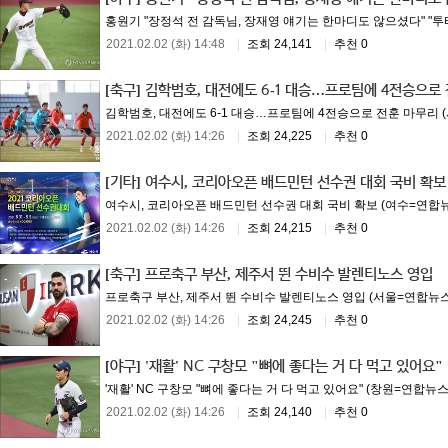
홍원기 "장정석 전 감독님, 장재영 얘기는 한마디도 않으셨다" "투타 
2021.02.02 (화) 14:48
|
조회 24,141
|
추천 0
[축구]
김학범호, 대전에도 6-1 대승…프로팀에 4전승으로
김학범호, 대전에도 6-1 대승…프로팀에 4전승으로 전훈 마무리 (
2021.02.02 (화) 14:26
|
조회 24,225
|
추천 0
[기타]
여수시, 코리아오픈 배드민턴 선수권 대회 국비 확보
여수시, 코리아오픈 배드민턴 선수권 대회 국비 확보 (여수=연합뉴스)
2021.02.02 (화) 14:26
|
조회 24,215
|
추천 0
[축구]
프로축구 부산, 제주서 뛴 수비수 발렌티노스 영입
프로축구 부산, 제주서 뛴 수비수 발렌티노스 영입 (서울=연합뉴스) 
2021.02.02 (화) 14:26
|
조회 24,245
|
추천 0
[야구]
'재활' NC 구창모 "뼈에 좋다는 거 다 먹고 있어요"
'재활' NC 구창모 "뼈에 좋다는 거 다 먹고 있어요" (창원=연합뉴
2021.02.02 (화) 14:26
|
조회 24,140
|
추천 0