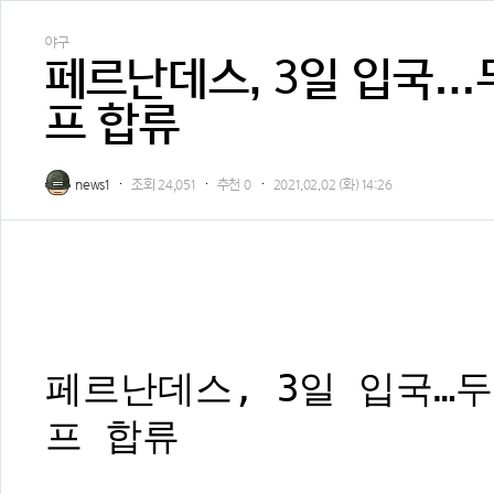
야구
페르난데스, 3일 입국…두
프 합류
news1
조회
24,051
추천
0
2021.02.02 (화) 14:26
페르난데스, 3일 입국…두
프 합류