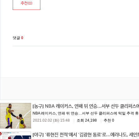
추천(
0
)
댓글
0
[농구]
NBA 레이커스, 연패 뒤 연승…서부 선두 클리퍼스
NBA 레이커스, 연패 뒤 연승…서부 선두 클리퍼스에 턱밑 추격 휴스
2021.02.02 (화) 15:48
|
조회 24,198
|
추천 0
[야구]
'류현진 천적'에서 '김광현 동료'로…에러나도, 세