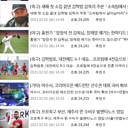
[축구]
새해 첫 소집 끝낸 김학범 감독의 주문 "소속팀에서
새해 첫 소집 끝낸 김학범 감독의 주문 "소속팀에서 살아남아라" (서
2021.02.02 (화) 14:48
|
조회 24,205
|
추천 0
[야구]
홍원기 "장정석 전 감독님, 장재영 얘기는 한마디도
홍원기 "장정석 전 감독님, 장재영 얘기는 한마디도 않으셨다" "투타 
2021.02.02 (화) 14:48
|
조회 24,141
|
추천 0
[축구]
김학범호, 대전에도 6-1 대승…프로팀에 4전승으로
김학범호, 대전에도 6-1 대승…프로팀에 4전승으로 전훈 마무리 (
2021.02.02 (화) 14:26
|
조회 24,225
|
추천 0
[기타]
여수시, 코리아오픈 배드민턴 선수권 대회 국비 확보
여수시, 코리아오픈 배드민턴 선수권 대회 국비 확보 (여수=연합뉴스)
2021.02.02 (화) 14:26
|
조회 24,215
|
추천 0
[축구]
프로축구 부산, 제주서 뛴 수비수 발렌티노스 영입
프로축구 부산, 제주서 뛴 수비수 발렌티노스 영입 (서울=연합뉴스) 
2021.02.02 (화) 14:26
|
조회 24,244
|
추천 0