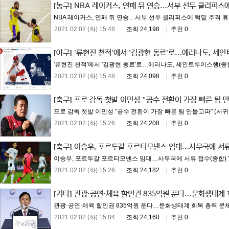
[농구]
NBA 레이커스, 연패 뒤 연승…서부 선두 클리퍼스
NBA 레이커스, 연패 뒤 연승…서부 선두 클리퍼스에 턱밑 추격 휴스
2021.02.02 (화) 15:48
|
조회 24,198
|
추천 0
[야구]
'류현진 천적'에서 '김광현 동료'로…에러나도, 세
'류현진 천적'에서 '김광현 동료'로…에러나도, 세인트루이스행(종합)
2021.02.02 (화) 15:48
|
조회 24,098
|
추천 0
[축구]
프로 감독 첫발 이민성 "공수 전환이 가장 빠른 팀 
프로 감독 첫발 이민성 "공수 전환이 가장 빠른 팀 만들고파" (서귀포
2021.02.02 (화) 15:26
|
조회 24,208
|
추천 0
[축구]
이승우, 포르투갈 포르티모넨스 임대…사무국에 서류
이승우, 포르투갈 포르티모넨스 임대…사무국에 서류 접수(종합) "올
2021.02.02 (화) 15:26
|
조회 24,182
|
추천 0
[기타]
관광·공연·체육 할인권 835억원 푼다…문화생태계 
관광·공연·체육 할인권 835억원 푼다…문화생태계 회복 총력 문체부 
2021.02.02 (화) 15:04
|
조회 24,160
|
추천 0