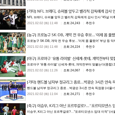
[기타]
NFL 브래디, 슈퍼볼 앞두고 벨리칙 감독에게 감사 
NFL 브래디, 슈퍼볼 앞두고 벨리칙 감독에게 감사 인사 "45살 이후
2021.02.02 (화) 11:48
|
조회 24,243
|
추천 0
[농구]
프로농구 SK·DB, 개막 전 우승 후보…'이제 몸 풀렸
프로농구 SK·DB, 개막 전 우승 후보…'이제 몸 풀렸어' 부상 등 
2021.02.02 (화) 11:48
|
조회 24,224
|
추천 0
[야구]
프로야구 '유통 라이벌' 신세계-롯데, 개막전부터 맞
프로야구 '유통 라이벌' 신세계-롯데, 개막전부터 맞붙는다(종합) 202
2021.02.02 (화) 11:26
|
조회 24,067
|
추천 0
[기타]
핸드볼 남자부 정규리그 종료…박광순 3시즌 연속 
핸드볼 남자부 정규리그 종료…박광순 3시즌 연속 득점왕 (서울=연합뉴
2021.02.02 (화) 11:04
|
조회 24,271
|
추천 0
[축구]
이승우, K리그 아닌 포르투갈로?…"포르티모넨스 임
이승우, K리그 아닌 포르투갈로?…"포르티모넨스 임대 이적" (서울