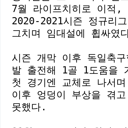
7월 라이프치히로 이적,
2020-2021시즌 정규
그치며 임대설에 휩싸였다
시즌 개막 이후 독일축구협
발 출전해 1골 1도움을
첫 경기엔 교체로 나서며
이후 엉덩이 부상을 겪고
못했다.