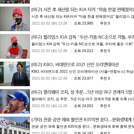
[야구]
시즌 후 새신랑 되는 KIA 터커 "마음 한결 편해졌어
시즌 후 새신랑 되는 KIA 터커 "마음 한결 편해졌어요" 윌리엄스 
2021.02.02 (화) 13:26
|
조회 23,985
|
추천 0
[야구]
윌리엄스 KIA 감독 "두산-키움-NC순으로 격돌, 우
윌리엄스 KIA 감독 "두산-키움-NC순으로 격돌, 우리에 좋은 기회"
2021.02.02 (화) 12:48
|
조회 24,012
|
추천 0
[야구]
KBO, 비대면으로 2021 신인 오리엔테이션
KBO, 비대면으로 2021 신인 오리엔테이션 (서울=연합뉴스) 하남직
2021.02.02 (화) 12:48
|
조회 23,977
|
추천 0
[야구]
캘러웨이 코치, 성 추문…5년 이상 야구 관계자 5명
캘러웨이 코치, 성 추문…5년 이상 야구 관계자 5명 희롱 의혹 (서
2021.02.02 (화) 12:26
|
조회 24,052
|
추천 0
[기타]
관광·공연·체육 할인권 835억원 푼다…문화생태계 
관광·공연·체육 할인권 835억원 푼다…문화생태계 회복 총력 문체부 
2021.02.02 (화) 12:26
|
조회 24,197
|
추천 0