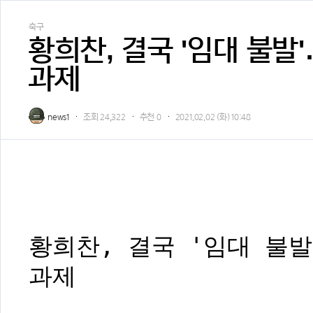
축구
황희찬, 결국 '임대 불
과제
news1
조회
24,322
추천
0
2021.02.02 (화) 10:48
황희찬, 결국 '임대 불
과제