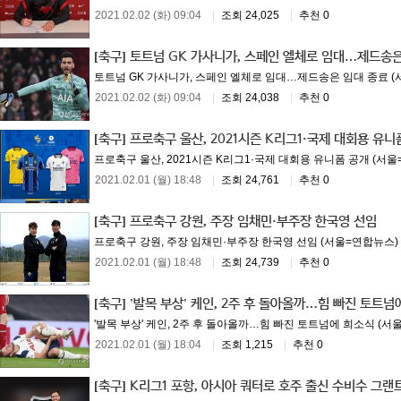
2021.02.02 (화) 09:04
|
조회 24,025
|
추천 0
[축구]
토트넘 GK 가사니가, 스페인 엘체로 임대…제드송은
토트넘 GK 가사니가, 스페인 엘체로 임대…제드송은 임대 종료 (서울
2021.02.02 (화) 09:04
|
조회 24,038
|
추천 0
[축구]
프로축구 울산, 2021시즌 K리그1·국제 대회용 유니
프로축구 울산, 2021시즌 K리그1·국제 대회용 유니폼 공개 (서울=
2021.02.01 (월) 18:48
|
조회 24,761
|
추천 0
[축구]
프로축구 강원, 주장 임채민·부주장 한국영 선임
프로축구 강원, 주장 임채민·부주장 한국영 선임 (서울=연합뉴스) 이
2021.02.01 (월) 18:48
|
조회 24,739
|
추천 0
[축구]
'발목 부상' 케인, 2주 후 돌아올까…힘 빠진 토트넘
'발목 부상' 케인, 2주 후 돌아올까…힘 빠진 토트넘에 희소식 (서울
2021.02.01 (월) 18:04
|
조회 1,215
|
추천 0
[축구]
K리그1 포항, 아시아 쿼터로 호주 출신 수비수 그랜