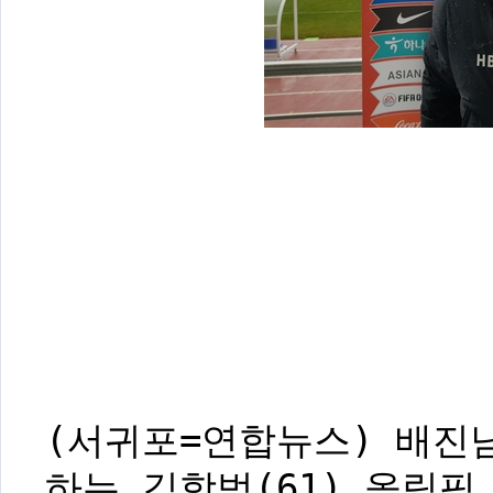
(서귀포=연합뉴스) 배진
하는 김학범(61) 올림