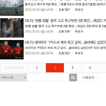
충주상고 축구부 4명 확진…"원룸 9칸서 50명 합숙"(종합) 방역수
2021.02.01 (월) 12:04
|
조회 567
|
추천 0
[축구]
'원룸 생활' 충주 고교 축구부원 3명 확진…재검도 3
'원룸 생활' 충주 고교 축구부원 3명 확진…재검도 3명 50대 등 2명도
2021.02.01 (월) 10:26
|
조회 536
|
추천 0
[축구]
네이마르 "PSG서 계속 뛰고 싶어…음바페도 남았
네이마르 "PSG서 계속 뛰고 싶어…음바페도 남았으면" 파리 생제르맹
2021.02.01 (월) 09:48
|
조회 522
|
추천 0
이전 10 페이지
1
2
3
4
다음검색