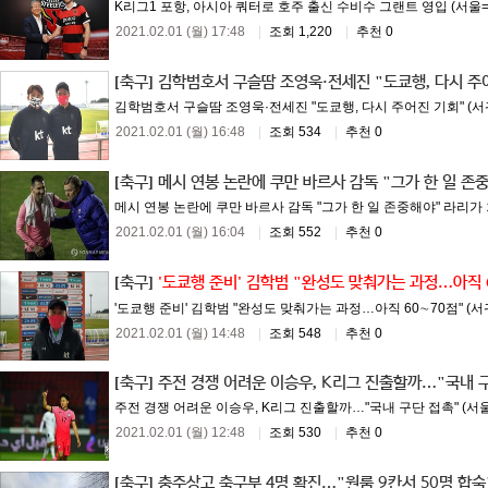
K리그1 포항, 아시아 쿼터로 호주 출신 수비수 그랜트 영입 (서울=
2021.02.01 (월) 17:48
|
조회 1,220
|
추천 0
[축구]
김학범호서 구슬땀 조영욱·전세진 "도쿄행, 다시 주
김학범호서 구슬땀 조영욱·전세진 "도쿄행, 다시 주어진 기회" (서귀
2021.02.01 (월) 16:48
|
조회 534
|
추천 0
[축구]
메시 연봉 논란에 쿠만 바르사 감독 "그가 한 일 존
메시 연봉 논란에 쿠만 바르사 감독 "그가 한 일 존중해야" 라리가 회
2021.02.01 (월) 16:04
|
조회 552
|
추천 0
[축구]
'도쿄행 준비' 김학범 "완성도 맞춰가는 과정…아직 
'도쿄행 준비' 김학범 "완성도 맞춰가는 과정…아직 60∼70점" (서
2021.02.01 (월) 14:48
|
조회 548
|
추천 0
[축구]
주전 경쟁 어려운 이승우, K리그 진출할까…"국내 
주전 경쟁 어려운 이승우, K리그 진출할까…"국내 구단 접촉" (서울
2021.02.01 (월) 12:48
|
조회 530
|
추천 0
[축구]
충주상고 축구부 4명 확진…"원룸 9칸서 50명 합숙