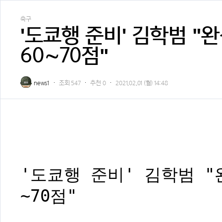
축구
'도쿄행 준비' 김학범 
60∼70점"
news1
조회
547
추천
0
2021.02.01 (월) 14:48
'도쿄행 준비' 김학범 "
∼70점"