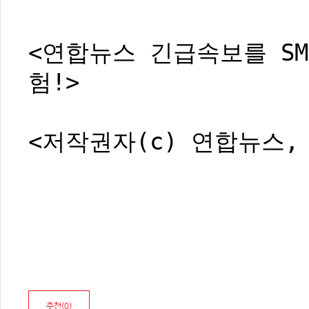
<연합뉴스 긴급속보를 SM
험!>
<저작권자(c) 연합뉴스,
추천(
0
)