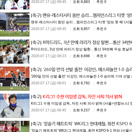
2020.07.17 (금) 09:45
|
조회 8,883
|
추천 0
[축구]
맨유·레스터시티 동반 승리…챔피언스리그 티켓 '양보
맨유·레스터시티 동반 승리…챔피언스리그 티켓 '양보 못 해' (서울
2020.07.17 (금) 09:45
|
조회 8,857
|
추천 0
[축구]
R마드리드, 3년 만에 라리가 정상 탈환…통산 34번
R마드리드, 3년 만에 라리가 정상 탈환…통산 34번째 우승 호날두 이
2020.07.17 (금) 08:23
|
조회 8,698
|
추천 0
[축구]
'260일 만의 선발 출전' 이강인, 에스파뇰전 1-0 승
'260일 만의 선발 출전' 이강인, 에스파뇰전 1-0 승리에 기여 선발 
2020.07.17 (금) 08:01
|
조회 8,792
|
추천 0
[축구]
K리그1 수원 이임생 감독, 자진 사퇴 의사 밝혀
K리그1 수원 이임생 감독, 자진 사퇴 의사 밝혀 (서울=연합뉴스) 장
2020.07.17 (금) 00:45
|
조회 9,157
|
추천 0
[축구]
'장슬기 해트트릭' WK리그 현대제철, 화천 KSPO 6
'장슬기 해트트릭' WK리그 현대제철, 화천 KSPO 6-1 완파 (서