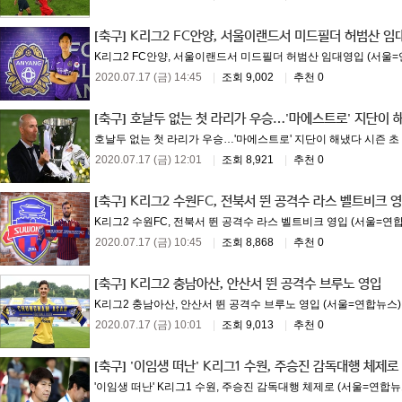
[축구]
K리그2 FC안양, 서울이랜드서 미드필더 허범산 임
K리그2 FC안양, 서울이랜드서 미드필더 허범산 임대영입 (서울=연합
2020.07.17 (금) 14:45
|
조회 9,002
|
추천 0
[축구]
호날두 없는 첫 라리가 우승…'마에스트로' 지단이 
호날두 없는 첫 라리가 우승…'마에스트로' 지단이 해냈다 시즌 초 
2020.07.17 (금) 12:01
|
조회 8,921
|
추천 0
[축구]
K리그2 수원FC, 전북서 뛴 공격수 라스 벨트비크 
K리그2 수원FC, 전북서 뛴 공격수 라스 벨트비크 영입 (서울=연합뉴
2020.07.17 (금) 10:45
|
조회 8,868
|
추천 0
[축구]
K리그2 충남아산, 안산서 뛴 공격수 브루노 영입
K리그2 충남아산, 안산서 뛴 공격수 브루노 영입 (서울=연합뉴스) 배
2020.07.17 (금) 10:01
|
조회 9,013
|
추천 0
[축구]
'이임생 떠난' K리그1 수원, 주승진 감독대행 체제로
'이임생 떠난' K리그1 수원, 주승진 감독대행 체제로 (서울=연합뉴