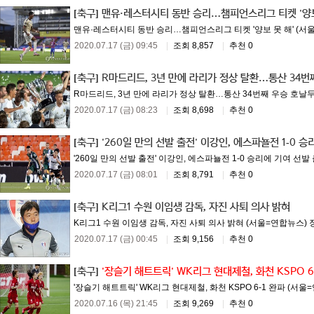
[축구]
맨유·레스터시티 동반 승리…챔피언스리그 티켓 '양보
맨유·레스터시티 동반 승리…챔피언스리그 티켓 '양보 못 해' (서울
2020.07.17 (금) 09:45
|
조회 8,857
|
추천 0
[축구]
R마드리드, 3년 만에 라리가 정상 탈환…통산 34번
R마드리드, 3년 만에 라리가 정상 탈환…통산 34번째 우승 호날두 이
2020.07.17 (금) 08:23
|
조회 8,698
|
추천 0
[축구]
'260일 만의 선발 출전' 이강인, 에스파뇰전 1-0 승
'260일 만의 선발 출전' 이강인, 에스파뇰전 1-0 승리에 기여 선발 
2020.07.17 (금) 08:01
|
조회 8,791
|
추천 0
[축구]
K리그1 수원 이임생 감독, 자진 사퇴 의사 밝혀
K리그1 수원 이임생 감독, 자진 사퇴 의사 밝혀 (서울=연합뉴스) 장
2020.07.17 (금) 00:45
|
조회 9,156
|
추천 0
[축구]
'장슬기 해트트릭' WK리그 현대제철, 화천 KSPO 6
'장슬기 해트트릭' WK리그 현대제철, 화천 KSPO 6-1 완파 (서
2020.07.16 (목) 21:45
|
조회 9,269
|
추천 0