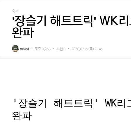
축구
'장슬기 해트트릭' WK리그
완파
news1
조회
9,268
추천
0
2020.07.16 (목) 21:45
'장슬기 해트트릭' WK리그
완파