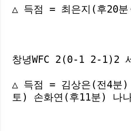
△ 득점 = 최은지(후20
창녕WFC 2(0-1 2-1)
△ 득점 = 김상은(전4분
토) 손화연(후11분) 나나