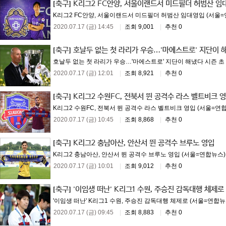
[축구]
K리그2 FC안양, 서울이랜드서 미드필더 허범산 임
K리그2 FC안양, 서울이랜드서 미드필더 허범산 임대영입 (서울=연합
2020.07.17 (금) 14:45
|
조회 9,001
|
추천 0
[축구]
호날두 없는 첫 라리가 우승…'마에스트로' 지단이 
호날두 없는 첫 라리가 우승…'마에스트로' 지단이 해냈다 시즌 초 
2020.07.17 (금) 12:01
|
조회 8,921
|
추천 0
[축구]
K리그2 수원FC, 전북서 뛴 공격수 라스 벨트비크 
K리그2 수원FC, 전북서 뛴 공격수 라스 벨트비크 영입 (서울=연합뉴
2020.07.17 (금) 10:45
|
조회 8,868
|
추천 0
[축구]
K리그2 충남아산, 안산서 뛴 공격수 브루노 영입
K리그2 충남아산, 안산서 뛴 공격수 브루노 영입 (서울=연합뉴스) 배
2020.07.17 (금) 10:01
|
조회 9,012
|
추천 0
[축구]
'이임생 떠난' K리그1 수원, 주승진 감독대행 체제로
'이임생 떠난' K리그1 수원, 주승진 감독대행 체제로 (서울=연합뉴
2020.07.17 (금) 09:45
|
조회 8,883
|
추천 0