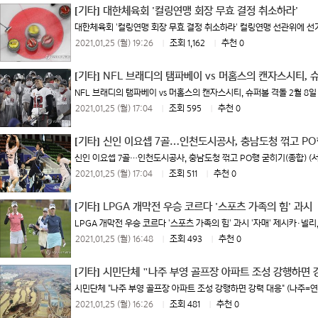
[기타]
대한체육회 '컬링연맹 회장 무효 결정 취소하라'
대한체육회 '컬링연맹 회장 무효 결정 취소하라' 컬링연맹 선관위에 선거 
2021.01.25 (월) 19:26
|
조회 1,162
|
추천 0
[기타]
NFL 브래디의 탬파베이 vs 머홈스의 캔자스시티, 
NFL 브래디의 탬파베이 vs 머홈스의 캔자스시티, 슈퍼볼 격돌 2월 8일
2021.01.25 (월) 17:04
|
조회 595
|
추천 0
[기타]
신인 이요셉 7골…인천도시공사, 충남도청 꺾고 PO
신인 이요셉 7골…인천도시공사, 충남도청 꺾고 PO행 굳히기(종합) (서
2021.01.25 (월) 17:04
|
조회 511
|
추천 0
[기타]
LPGA 개막전 우승 코르다 '스포츠 가족의 힘' 과시
LPGA 개막전 우승 코르다 '스포츠 가족의 힘' 과시 '자매' 제시카·넬리,
2021.01.25 (월) 16:48
|
조회 493
|
추천 0
[기타]
시민단체 "나주 부영 골프장 아파트 조성 강행하면 
시민단체 "나주 부영 골프장 아파트 조성 강행하면 강력 대응" (나주=연
2021.01.25 (월) 16:26
|
조회 481
|
추천 0