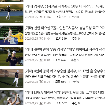
[기타]
김시우, 남자골프 세계랭킹 50위 내 재진입…48계단
김시우, 남자골프 세계랭킹 50위 내 재진입…48계단 뛴 48위 (서울=연
2021.01.25 (월) 15:04
|
조회 531
|
추천 0
[기타]
신인 이요셉 7골…인천도시공사, 충남도청 꺾고 PO
신인 이요셉 7골…인천도시공사, 충남도청 꺾고 PO행 굳히기 (서울=연합
2021.01.25 (월) 14:04
|
조회 549
|
추천 0
[기타]
4년여 만에 우승 김시우 "매우 행복하고 자신감 생길
4년여 만에 우승 김시우 "매우 행복하고 자신감 생길 것 같아" 지난 3년 
2021.01.25 (월) 11:48
|
조회 674
|
추천 0
[기타]
4년여 공백 깨고 우승한 김시우, 16·17번 홀 승부수
4년여 공백 깨고 우승한 김시우, 16·17번 홀 승부수 통했다 (서울=연합
2021.01.25 (월) 11:04
|
조회 659
|
추천 0
[기타]
LPGA 개막전 '4위' 전인지, 부활 예감…"다음 대
LPGA 개막전 '4위' 전인지, 부활 예감…"다음 대회 기다려져" 2021시즌
2021.01.25 (월) 10:48
|
조회 682
|
추천 0