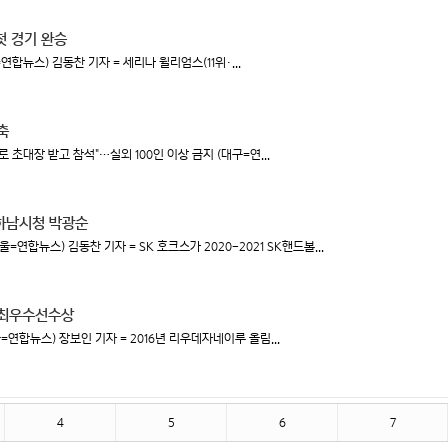
첫 경기 완승
합뉴스) 김동찬 기자 = 세리나 윌리엄스(11위·...
축
 초대장 받고 참석"…실외 100인 이상 금지 (대구=연...
 하남시청 박광순
연합뉴스) 김동찬 기자 = SK 호크스가 2020-2021 SK핸드볼...
회 최우수선수상
=연합뉴스) 장보인 기자 = 2016년 리우데자네이루 올림...
4
5
6
7