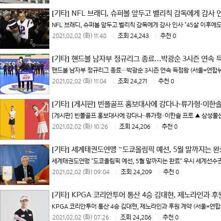
[기타]
NFL 브래디, 슈퍼볼 앞두고 벨리칙 감독에게 감사 
NFL 브래디, 슈퍼볼 앞두고 벨리칙 감독에게 감사 인사 "45살 이후에도 
2021.02.02 (화) 11:48
|
조회 24,243
|
추천 0
[기타]
핸드볼 남자부 정규리그 종료…박광순 3시즌 연속 
핸드볼 남자부 정규리그 종료…박광순 3시즌 연속 득점왕 (서울=연합뉴스) 
2021.02.02 (화) 11:04
|
조회 24,271
|
추천 0
[기타]
[게시판] 빈폴골프 홍보대사에 강다나·류가형·이한솔
[게시판] 빈폴골프 홍보대사에 강다나·류가형·이한솔 프로 ▲ 삼성물산
2021.02.02 (화) 10:26
|
조회 24,206
|
추천 0
[기타]
세계태권도연맹 "도쿄올림픽 예선, 5월 말까지는 완
세계태권도연맹 "도쿄올림픽 예선, 5월 말까지는 완료" 우시 세계선수권대회
2021.02.02 (화) 09:04
|
조회 24,209
|
추천 0
[기타]
KPGA 코리안투어 통산 4승 김대현, 제노라인과 후
KPGA 코리안투어 통산 4승 김대현, 제노라인과 후원 계약 (서울=연합뉴
2021.02.02 (화) 07:26
|
조회 24,286
|
추천 0