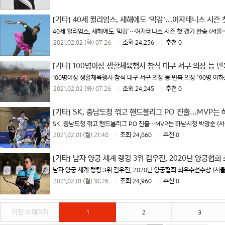
[기타]
40세 윌리엄스, 새해에도 '막강'…여자테니스 시즌 
40세 윌리엄스, 새해에도 '막강'…여자테니스 시즌 첫 경기 완승 (서울=연
2021.02.02 (화) 07:26
|
조회 24,256
|
추천 0
[기타]
100명이상 생활체육행사 참석 대구 서구 의장 등 빈
100명이상 생활체육행사 참석 대구 서구 의장 등 빈축 의장 "90명 이하로
2021.02.02 (화) 07:26
|
조회 24,245
|
추천 0
[기타]
SK, 충남도청 꺾고 핸드볼리그 PO 진출…MVP는
SK, 충남도청 꺾고 핸드볼리그 PO 진출…MVP는 하남시청 박광순 (서울=
2021.02.01 (월) 21:48
|
조회 24,860
|
추천 0
[기타]
남자 양궁 세계 랭킹 3위 김우진, 2020년 양궁협
남자 양궁 세계 랭킹 3위 김우진, 2020년 양궁협회 최우수선수상 (서울
2021.02.01 (월) 18:26
|
조회 24,960
|
추천 0
이전 10 페이지
1
2
3