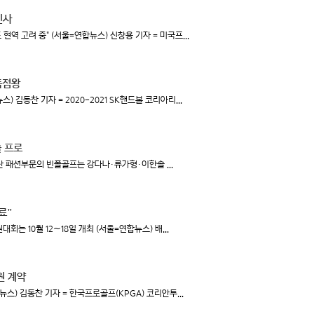
인사
현역 고려 중" (서울=연합뉴스) 신창용 기자 = 미국프...
득점왕
김동찬 기자 = 2020-2021 SK핸드볼 코리아리...
 프로
 패션부문의 빈폴골프는 강다나·류가형·이한솔 ...
료"
는 10월 12∼18일 개최 (서울=연합뉴스) 배...
원 계약
스) 김동찬 기자 = 한국프로골프(KPGA) 코리안투...