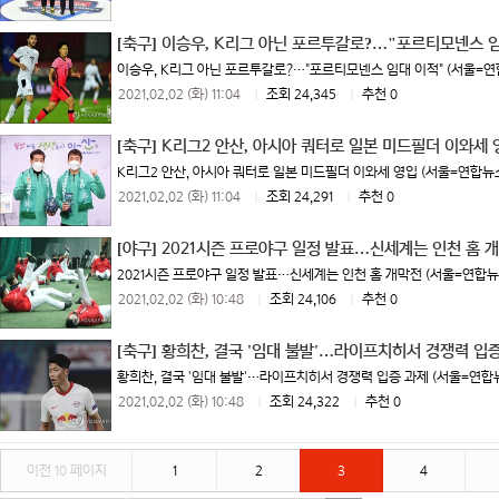
[축구]
이승우, K리그 아닌 포르투갈로?…"포르티모넨스 임
이승우, K리그 아닌 포르투갈로?…"포르티모넨스 임대 이적" (서울=연합
2021.02.02 (화) 11:04
|
조회 24,345
|
추천 0
[축구]
K리그2 안산, 아시아 쿼터로 일본 미드필더 이와세 
K리그2 안산, 아시아 쿼터로 일본 미드필더 이와세 영입 (서울=연합뉴스)
2021.02.02 (화) 11:04
|
조회 24,291
|
추천 0
[야구]
2021시즌 프로야구 일정 발표…신세계는 인천 홈 
2021시즌 프로야구 일정 발표…신세계는 인천 홈 개막전 (서울=연합뉴스
2021.02.02 (화) 10:48
|
조회 24,106
|
추천 0
[축구]
황희찬, 결국 '임대 불발'…라이프치히서 경쟁력 입
황희찬, 결국 '임대 불발'…라이프치히서 경쟁력 입증 과제 (서울=연합뉴
2021.02.02 (화) 10:48
|
조회 24,322
|
추천 0
이전 10 페이지
1
2
3
4