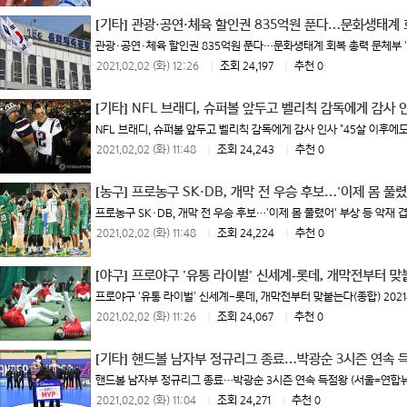
[기타]
관광·공연·체육 할인권 835억원 푼다…문화생태계 
관광·공연·체육 할인권 835억원 푼다…문화생태계 회복 총력 문체부 '20
2021.02.02 (화) 12:26
|
조회 24,197
|
추천 0
[기타]
NFL 브래디, 슈퍼볼 앞두고 벨리칙 감독에게 감사 
NFL 브래디, 슈퍼볼 앞두고 벨리칙 감독에게 감사 인사 "45살 이후에도 
2021.02.02 (화) 11:48
|
조회 24,243
|
추천 0
[농구]
프로농구 SK·DB, 개막 전 우승 후보…'이제 몸 풀렸
프로농구 SK·DB, 개막 전 우승 후보…'이제 몸 풀렸어' 부상 등 악재 
2021.02.02 (화) 11:48
|
조회 24,224
|
추천 0
[야구]
프로야구 '유통 라이벌' 신세계-롯데, 개막전부터 맞
프로야구 '유통 라이벌' 신세계-롯데, 개막전부터 맞붙는다(종합) 2021시즌
2021.02.02 (화) 11:26
|
조회 24,067
|
추천 0
[기타]
핸드볼 남자부 정규리그 종료…박광순 3시즌 연속 
핸드볼 남자부 정규리그 종료…박광순 3시즌 연속 득점왕 (서울=연합뉴스) 
2021.02.02 (화) 11:04
|
조회 24,271
|
추천 0