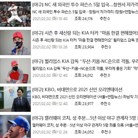
[야구]
NC 새 외국인 투수 파슨스 5일 입국…창원서 자가
NC 새 외국인 투수 파슨스 5일 입국…창원서 자가격리 (창원=연합뉴스) 
2021.02.02 (화) 13:48
|
조회 24,176
|
추천 0
[야구]
시즌 후 새신랑 되는 KIA 터커 "마음 한결 편해졌어
시즌 후 새신랑 되는 KIA 터커 "마음 한결 편해졌어요" 윌리엄스 감독 
2021.02.02 (화) 13:26
|
조회 23,984
|
추천 0
[야구]
윌리엄스 KIA 감독 "두산-키움-NC순으로 격돌, 우
윌리엄스 KIA 감독 "두산-키움-NC순으로 격돌, 우리에 좋은 기회" "작
2021.02.02 (화) 12:48
|
조회 24,012
|
추천 0
[야구]
KBO, 비대면으로 2021 신인 오리엔테이션
KBO, 비대면으로 2021 신인 오리엔테이션 (서울=연합뉴스) 하남직 기자
2021.02.02 (화) 12:48
|
조회 23,977
|
추천 0
[야구]
캘러웨이 코치, 성 추문…5년 이상 야구 관계자 5명
캘러웨이 코치, 성 추문…5년 이상 야구 관계자 5명 희롱 의혹 (서울=연
2021.02.02 (화) 12:26
|
조회 24,052
|
추천 0