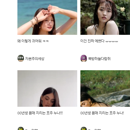
왜 이렇게 귀여워 ㅋㅋ
이건 진짜 예쁘다 ㅠㅠㅠㅠ
자본주의세상
북방하늘다람쥐
00년생 몸매 지리는 호주 누나!!!
00년생 몸매 지리는 호주 누나!