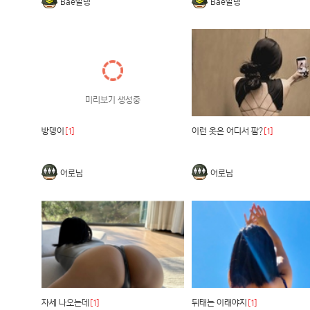
Bae말랭
Bae말랭
미리보기 생성중
방뎅이
[1]
이런 옷은 어디서 팜?
[1]
어로님
어로님
자세 나오는데
[1]
뒤태는 이래야지
[1]