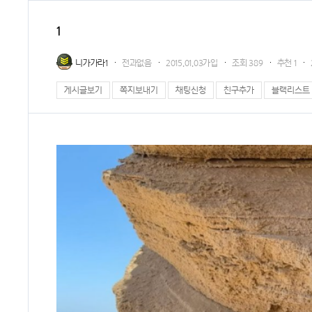
1
니가가라1
전과없음
2015.01.03가입
조회
389
추천
1
게시글보기
쪽지보내기
채팅신청
친구추가
블랙리스트