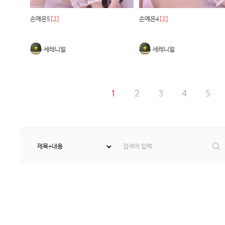
손예은5
[2]
손예은4
[2]
세레니얼
세레니얼
1
2
3
4
5