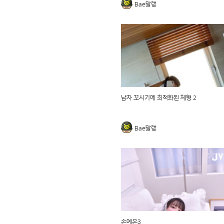
Bae말랭
남자 꼬시기에 최적화된 체형 2
Bae말랭
손예은3