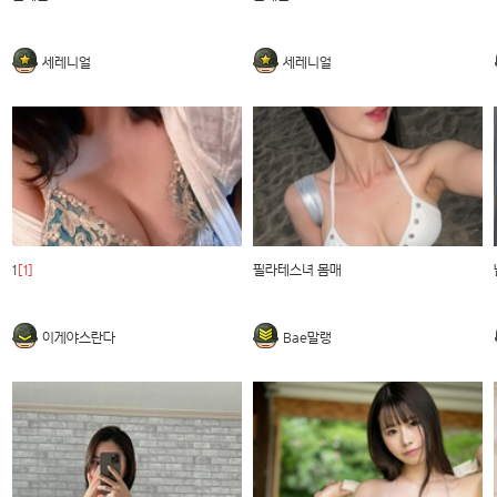
세레니얼
세레니얼
1
[1]
필라테스녀 몸매
이게야스란다
Bae말랭