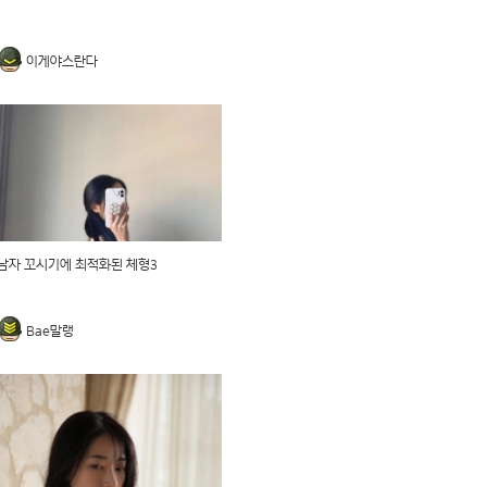
이게야스란다
남자 꼬시기에 최적화된 체형3
Bae말랭