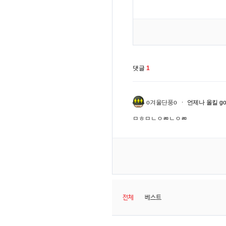
댓글
1
o겨울단풍o
언제나 올킬 go
ㅁㅎㅁㄴㅇㄻㄴㅇㄻ
전체
베스트