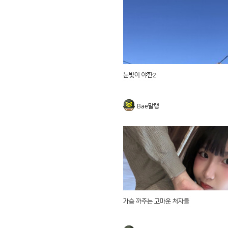
눈빛이 야한2
Bae말랭
가슴 까주는 고마운 처자들