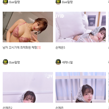
Bae말랭
Bae말랭
남자 꼬시기에 최적화된 체형
[1]
손예은5
Bae말랭
세레니얼
손예은2
손예은