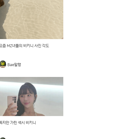
요즘 MZ녀들의 비키니 사진 각도
Bae말랭
꼭지만 가린 섹시 비키니