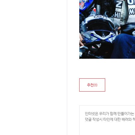
추천(
1
)