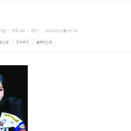
16가입
조회
346
추천
1
2026.06.15 (월) 05:56
팅신청
친구추가
블랙리스트