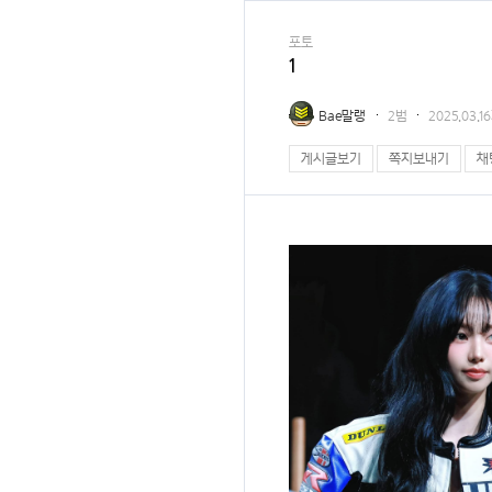
포토
1
Bae말랭
2범
2025.03.
게시글보기
쪽지보내기
채