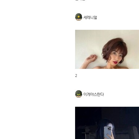
세레니얼
2
이게야스란다