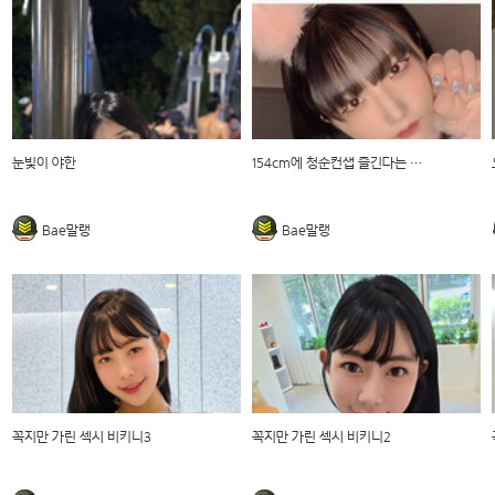
눈빛이 야한
154cm에 청순컨샙 즐긴다는 일본녀
Bae말랭
Bae말랭
꼭지만 가린 섹시 비키니3
꼭지만 가린 섹시 비키니2