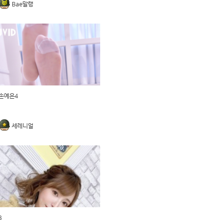
Bae말랭
손예은4
세레니얼
3