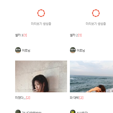
미리보기 생성중
미리보기 생성중
셀카 3
[1]
셀카 2
[1]
어로님
어로님
미쳤다...
[2]
와 대박
[2]