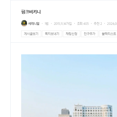
핑크비키니
세레니얼
1범
2015.11.14가입
조회
405
추천
2
2026.0
게시글보기
쪽지보내기
채팅신청
친구추가
블랙리스트