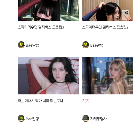
스파이더우먼 멀티버스 모음집3
스파이더우먼 멀티버스 모음집2
Bae말랭
Bae말랭
와... 이래서 백마 백마 하는구나
2
[2]
Bae말랭
가제투형사