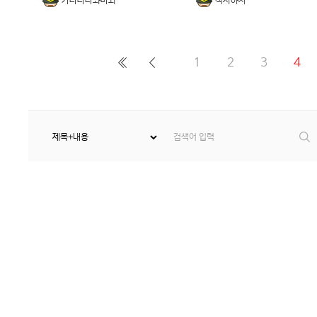
가나다라뫄바솨
식사하자
1
2
3
4