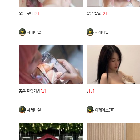
좋은 뒷태
[2]
좋은 탈의
[2]
세레니얼
세레니얼
좋은 촬영기법
[2]
3
[2]
세레니얼
이게야스란다