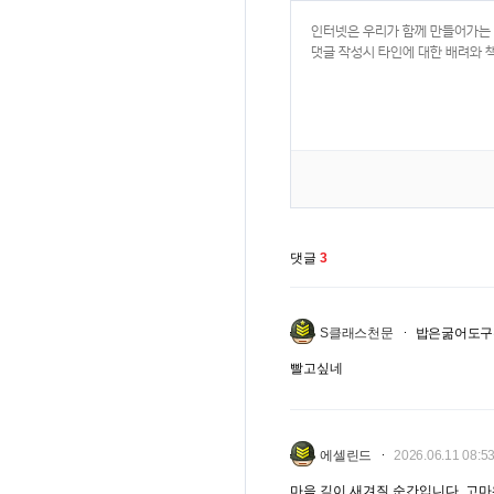
댓글
3
S클래스천문
밥은굶어도구
빨고싶네
에셀린드
2026.06.11 08:5
마음 깊이 새겨질 순간입니다. 고마