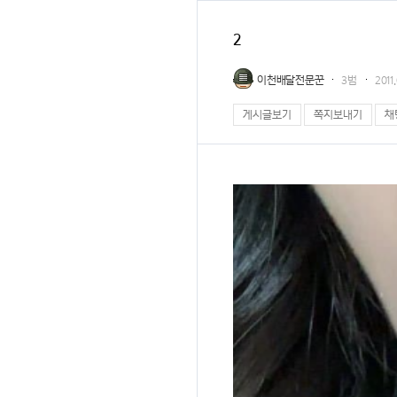
2
이천배달전문꾼
3범
2011
게시글보기
쪽지보내기
채