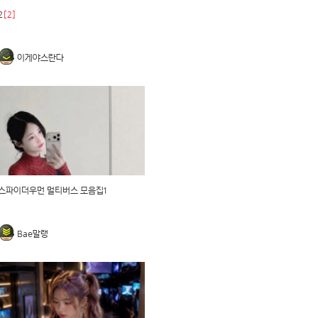
2
[2]
이게야스란다
스파이더우먼 멀티버스 모음집1
Bae말랭