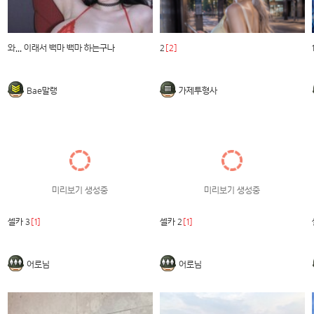
와... 이래서 백마 백마 하는구나
2
[2]
Bae말랭
가제투형사
미리보기 생성중
미리보기 생성중
셀카 3
[1]
셀카 2
[1]
어로님
어로님