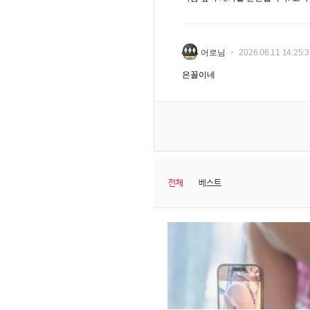
어로님
2026.06.11 14:25:
은꼴이네
전체
베스트