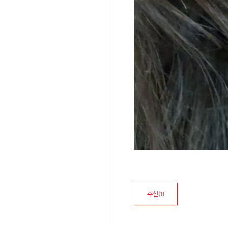
추천(
1
)