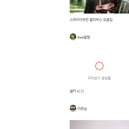
스파이더우먼 멀티버스 모음집
Bae말랭
미리보기 생성중
셀카 4
[3]
어로님