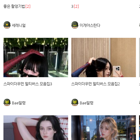
좋은 촬영기법
[2]
3
[2]
세레니얼
이게야스란다
스파이더우먼 멀티버스 모음집3
스파이더우먼 멀티버스 모음집2
Bae말랭
Bae말랭