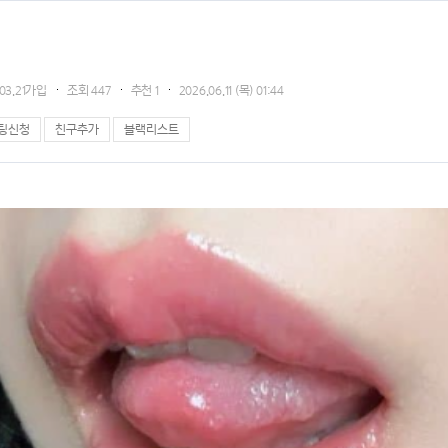
.03.21가입
조회
447
추천
1
2026.06.11 (목) 01:44
팅신청
친구추가
블랙리스트