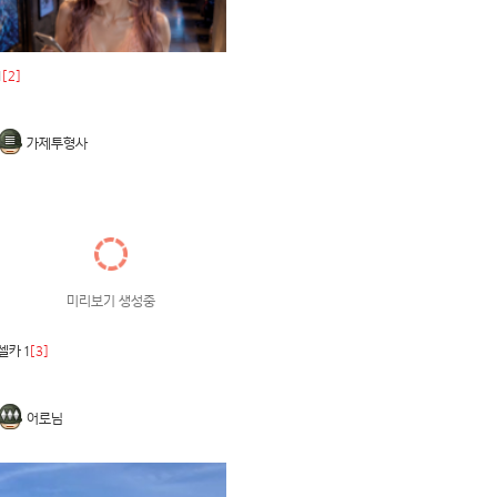
1
[2]
가제투형사
미리보기 생성중
셀카 1
[3]
어로님