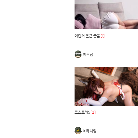
이런거 은근 좋음
[1]
어로님
코스프레5
[2]
세레니얼