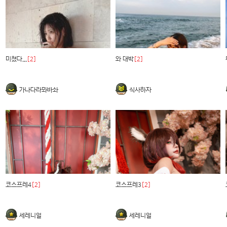
미쳤다...
[2]
와 대박
[2]
가나다라뫄바솨
식사하자
코스프레4
[2]
코스프레3
[2]
세레니얼
세레니얼