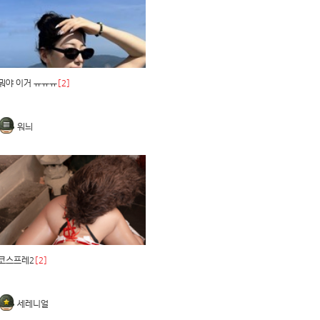
뭐야 이거 ㅠㅠㅠ
[2]
워늬
코스프레2
[2]
세레니얼