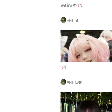
좋은 촬영각도
[2]
세레니얼
1
[2]
이게야스란다