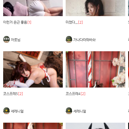
이런거 은근 좋음
[1]
미쳤다...
[2]
어로님
가나다라뫄바솨
코스프레5
[2]
코스프레4
[2]
세레니얼
세레니얼