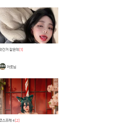
맛간거 같은데
[1]
어로님
코스프레 4
[2]