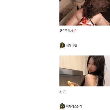
코스프레2
[2]
세레니얼
3
[2]
이게야스란다