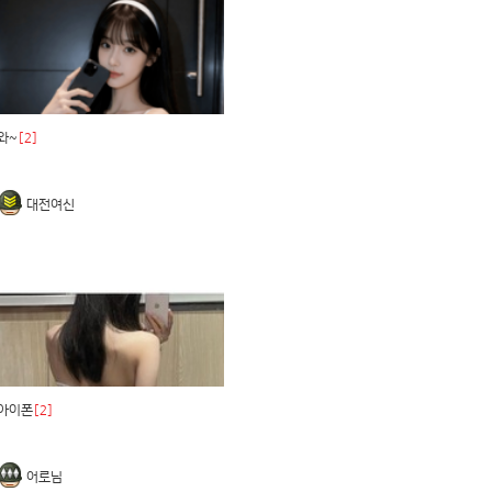
와~
[2]
대전여신
아이폰
[2]
어로님