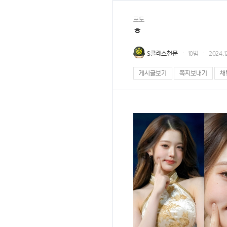
포토
ㅎ
S클래스천문
10범
2024.
게시글보기
쪽지보내기
채