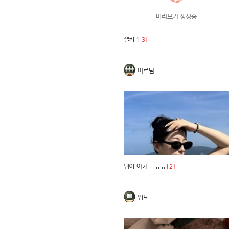
미리보기 생성중
셀카 1
[3]
어로님
뭐야 이거 ㅠㅠㅠ
[2]
워늬