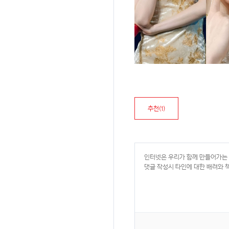
추천(
1
)