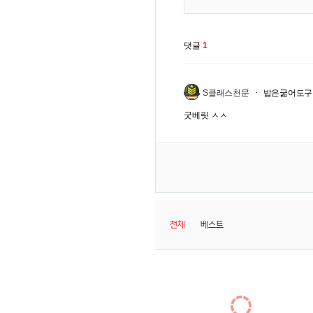
댓글
1
S클래스천문
밥은굶어도구
굿베릿 ㅅㅅ
전체
베스트