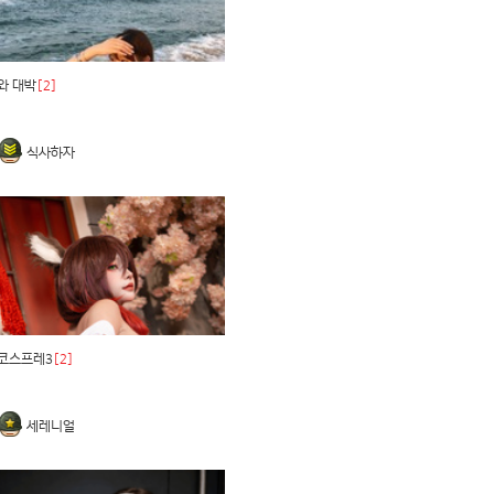
와 대박
[2]
식사하자
코스프레3
[2]
세레니얼