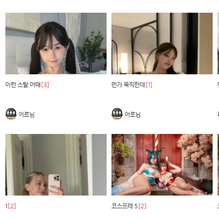
이런 스탈 어때
[3]
먼가 묵직한데
[1]
어로님
어로님
1
[2]
코스프레 5
[2]