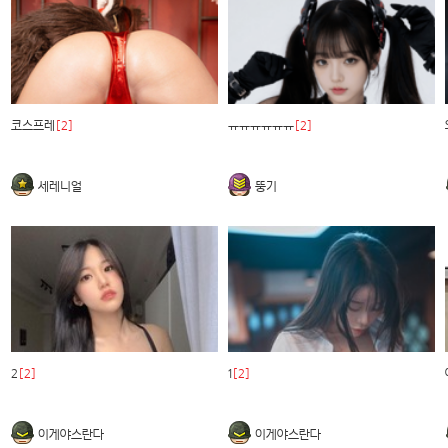
코스프레
[2]
ㅠㅠㅠㅠㅠㅠ
[2]
세레니얼
뚱기
2
[2]
1
[2]
이게야스란다
이게야스란다