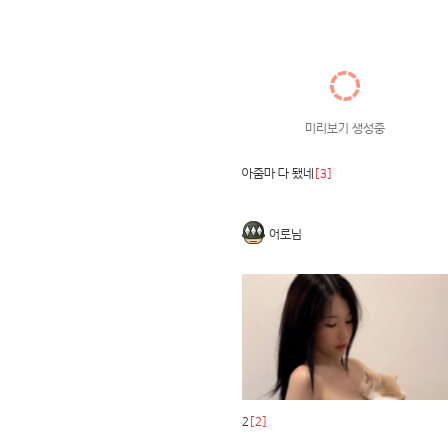
미리보기 생성중
아줌마 다 됐네
[3]
어로님
2
[2]