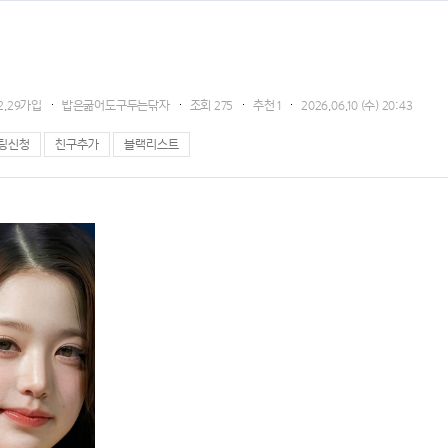
12.29가입
밥은굶어도구두는닦자
조회
275
추천
1
2026.06.10 (수) 20:43
팅신청
친구추가
블랙리스트