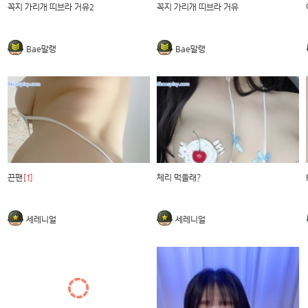
꼭지 가리개 띠브라 거유2
꼭지 가리개 띠브라 거유
Bae말랭
Bae말랭
끈팬
[1]
체리 먹을래?
세레니얼
세레니얼