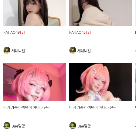
FAITAO 19
[2]
FAITAO 18
[2]
세레니얼
세레니얼
이거 가슴 아이템이 아니라 진짜라는 게 레전드3
이거 가슴 아이템이 아니라 진짜라는 게 레전드2
Bae말랭
Bae말랭