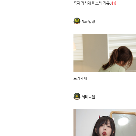
꼭지 가리개 띠브라 거유3
[1]
Bae말랭
도기자세
세레니얼