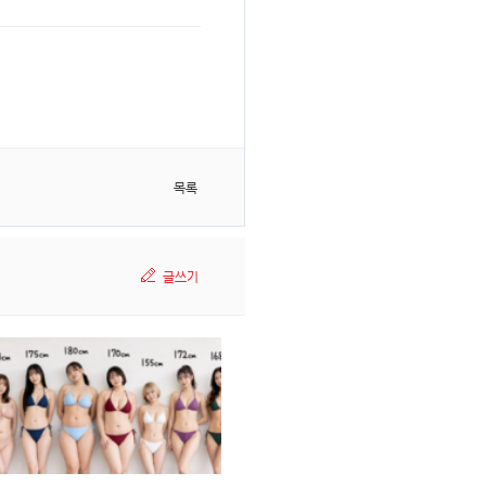
목록
글쓰기