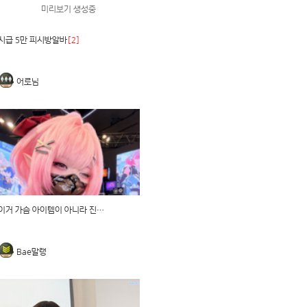
미리보기 생성중
시급 5만 피시방알바
[2]
어로님
이거 가슴 아이템이 아니라 진짜라는 게 레전드4
Bae말랭