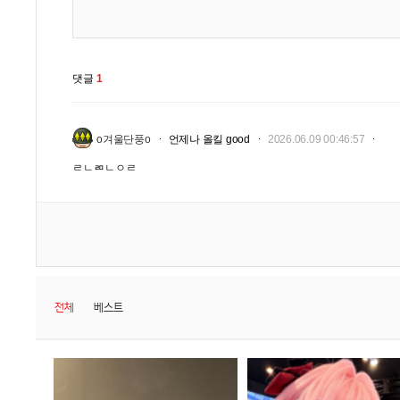
댓글
1
o겨울단풍o
언제나 올킬 good
2026.06.09 00:46:57
ㄹㄴㄻㄴㅇㄹ
전체
베스트