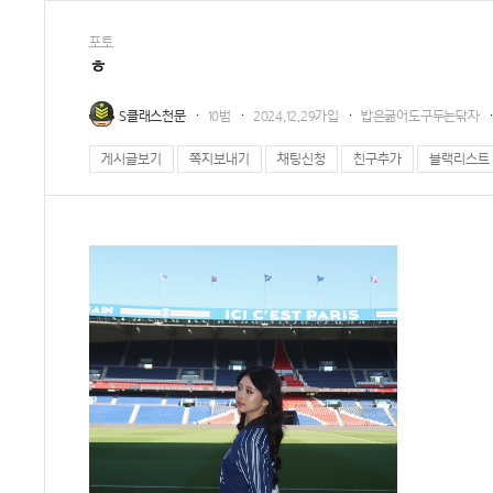
포토
ㅎ
S클래스천문
10범
2024.12.29가입
밥은굶어도구두는닦자
게시글보기
쪽지보내기
채팅신청
친구추가
블랙리스트