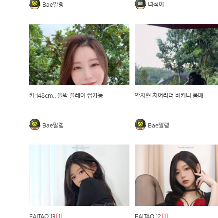
Bae말랭
녀석이
키 148cm.. 들박 플레이 쌉가능
안지현 치어리더 비키니 몸매
Bae말랭
Bae말랭
FAITAO 13
[1]
FAITAO 12
[1]