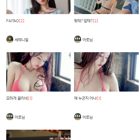
FAITAO
[2]
뒷태? 앞태?
[2]
세레니얼
어로님
묘하게 끌리네
[1]
얘 누군지 아냐
[1]
어로님
어로님