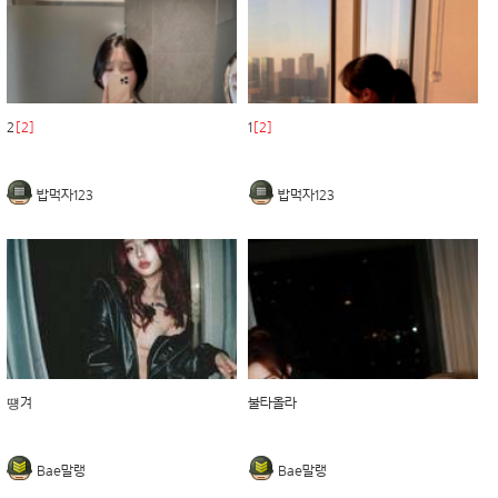
2
[2]
1
[2]
밥먹자123
밥먹자123
떙겨
불타올라
Bae말랭
Bae말랭