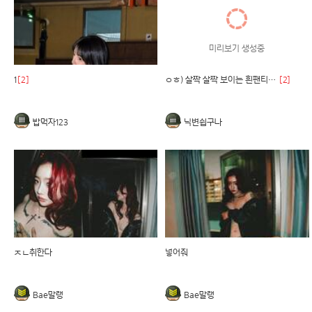
미리보기 생성중
1
[2]
ㅇㅎ) 살짝 살짝 보이는 흰팬티가 압권임
[2]
밥먹자123
닉변쉽구나
ㅈㄴ취한다
넣어줘
Bae말랭
Bae말랭