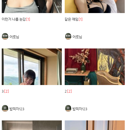
이런거 나름 눈감
[1]
같은 얘임
[1]
어로님
어로님
3
[2]
2
[2]
밥먹자123
밥먹자123