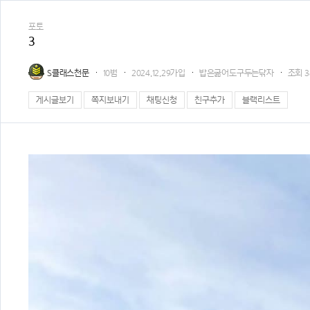
포토
3
S클래스천문
10범
2024.12.29가입
밥은굶어도구두는닦자
조회
3
게시글보기
쪽지보내기
채팅신청
친구추가
블랙리스트