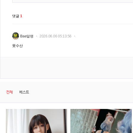
댓글
1
Bae말랭
2026.06.06 05:13:56
뭇수산
전체
베스트