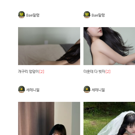
Bae말랭
Bae말랭
개구리 엉덩이
[2]
더운데 다 벗자
[2]
세레니얼
세레니얼