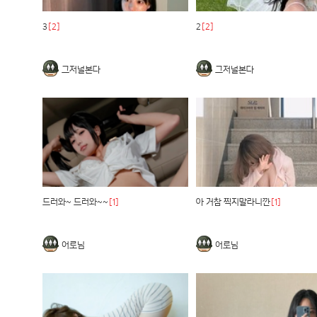
3
[2]
2
[2]
그저널본다
그저널본다
드러와~ 드러와~~
[1]
아 거참 찍지말라니깐
[1]
어로님
어로님