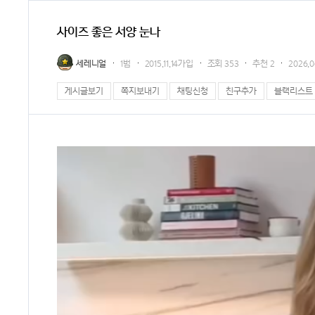
사이즈 좋은 서양 눈나
세레니얼
1범
2015.11.14가입
조회
353
추천
2
2026.06
게시글보기
쪽지보내기
채팅신청
친구추가
블랙리스트