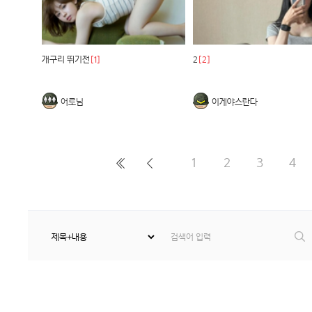
개구리 뛰기전
[1]
2
[2]
어로님
이게야스란다
1
2
3
4