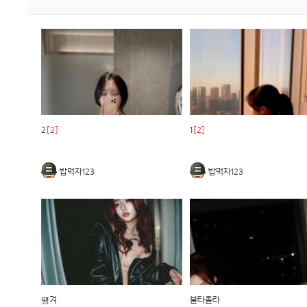
2
[2]
1
[2]
밥먹자123
밥먹자123
떙겨
불타올라