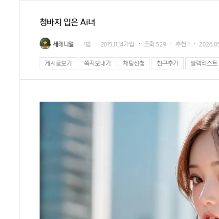
청바지 입은 Ai녀
세레니얼
1범
2015.11.14가입
조회
529
추천
1
2026.05
게시글보기
쪽지보내기
채팅신청
친구추가
블랙리스트