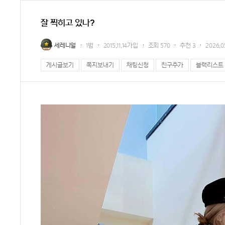
잘 찍히고 있나?
세레니얼
1범
2015.11.14가입
조회
570
추천
3
2026.05
게시글보기
쪽지보내기
채팅신청
친구추가
블랙리스트