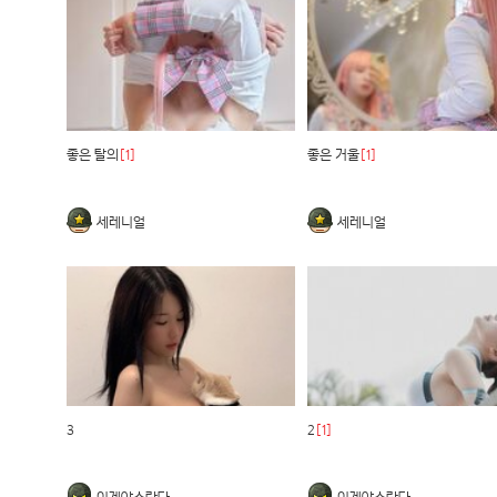
좋은 탈의
[1]
좋은 거울
[1]
세레니얼
세레니얼
3
2
[1]