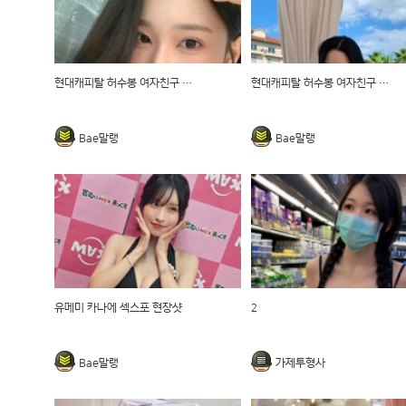
현대캐피탈 허수봉 여자친구 외모1
현대캐피탈 허수봉 여자친구 외모
Bae말랭
Bae말랭
유메미 카나에 섹스포 현장샷
2
Bae말랭
가제투형사