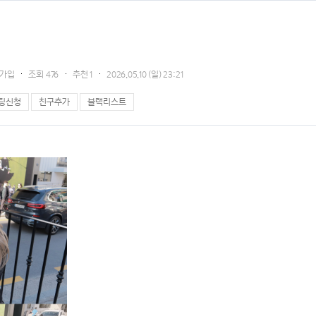
16가입
조회
476
추천
1
2026.05.10 (일) 23:21
팅신청
친구추가
블랙리스트