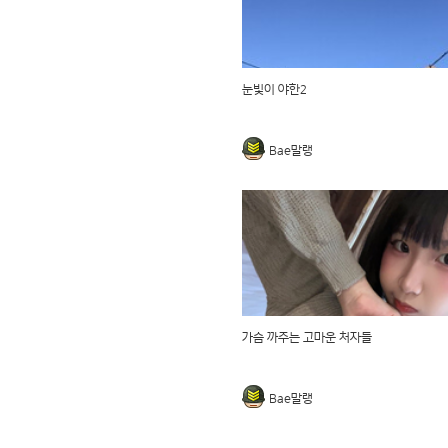
눈빛이 야한2
Bae말랭
가슴 까주는 고마운 처자들
Bae말랭