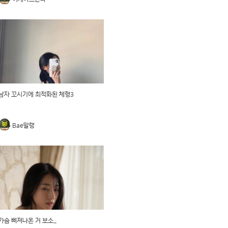
남자 꼬시기에 최적화된 체형3
Bae말랭
가슴 삐져나온 거 보소..