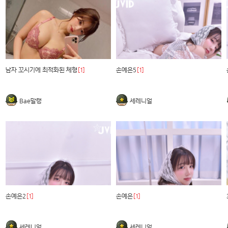
남자 꼬시기에 최적화된 체형
[1]
손예은5
[1]
Bae말랭
세레니얼
손예은2
[1]
손예은
[1]
세레니얼
세레니얼