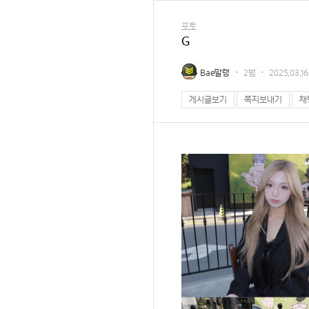
포토
G
Bae말랭
2범
2025.03.
게시글보기
쪽지보내기
채