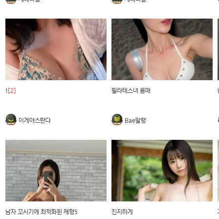
1
[2]
필라테스녀 몸매
이게야스란다
Bae말랭
남자 꼬시기에 최적화된 체형5
진지하게