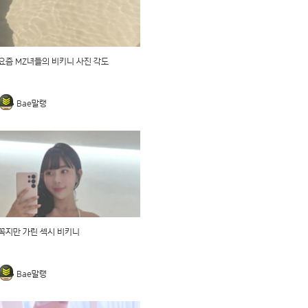
요즘 MZ녀들의 비키니 사진 각도
Bae말랭
꼭지만 가린 섹시 비키니
Bae말랭