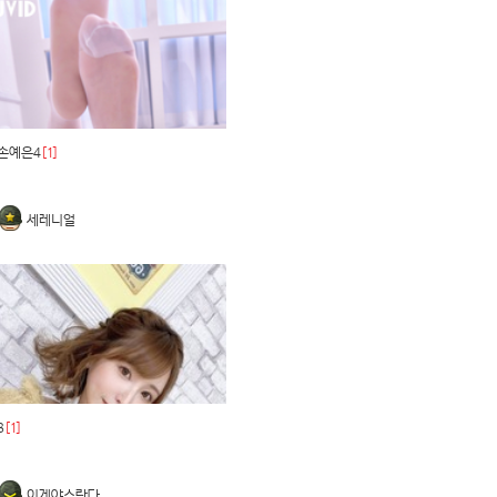
손예은4
[1]
세레니얼
3
[1]
이게야스란다