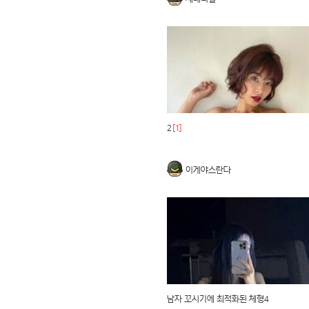
2
[1]
이게야스란다
남자 꼬시기에 최적화된 체형4