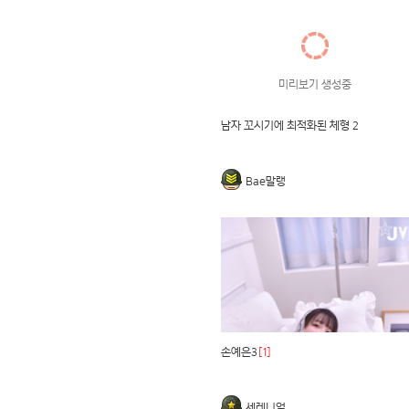
미리보기 생성중
남자 꼬시기에 최적화된 체형 2
Bae말랭
손예은3
[1]
세레니얼