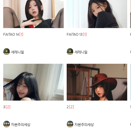
FAITAO 14
[1]
FAITAO 13
[1]
세레니얼
세레니얼
3
[2]
2
[2]
자본주의세상
자본주의세상