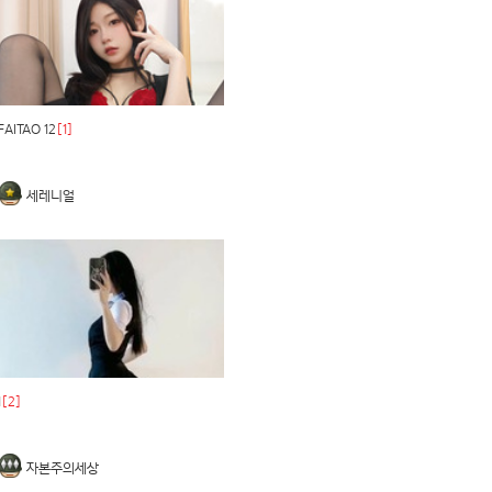
FAITAO 12
[1]
세레니얼
1
[2]
자본주의세상