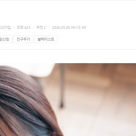
6.20가입
조회
423
추천
2
2026.05.06 (수) 13:49
팅신청
친구추가
블랙리스트