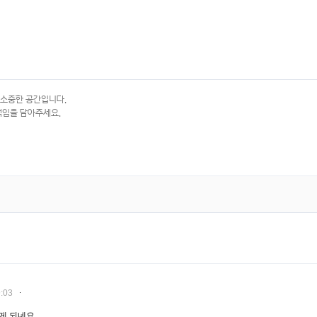
9:03
게 되네요.