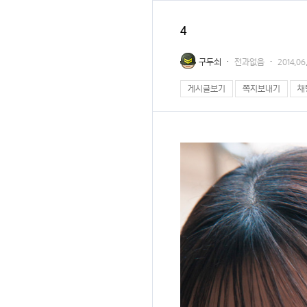
4
구두쇠
전과없음
2014.0
게시글보기
쪽지보내기
채