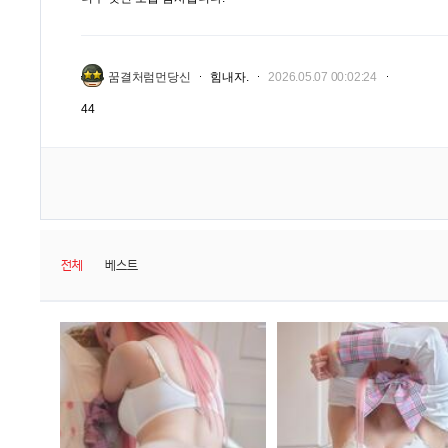
꿈결처럼먼당신
힘내자.
2026.05.07 00:02:24
44
전체
베스트