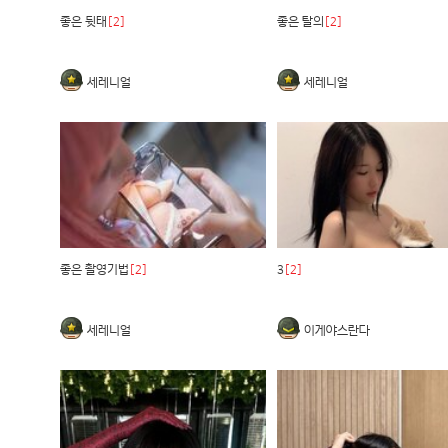
좋은 뒷태
[2]
좋은 탈의
[2]
세레니얼
세레니얼
좋은 촬영기법
[2]
3
[2]
세레니얼
이게야스란다