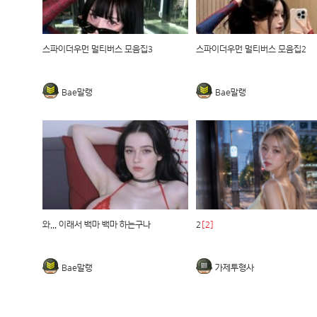
스파이더우먼 멀티버스 모음집3
스파이더우먼 멀티버스 모음집2
Bae말랭
Bae말랭
와... 이래서 백마 백마 하는구나
2
[2]
Bae말랭
가제투형사