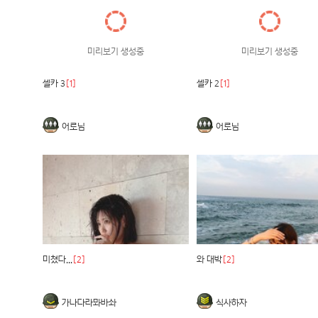
미리보기 생성중
미리보기 생성중
셀카 3
[1]
셀카 2
[1]
어로님
어로님
미쳤다...
[2]
와 대박
[2]
가나다라뫄바솨
식사하자