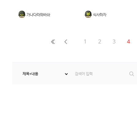
가나다라뫄바솨
식사하자
1
2
3
4