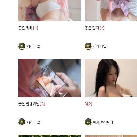
좋은 뒷태
[2]
좋은 탈의
[2]
세레니얼
세레니얼
좋은 촬영기법
[2]
3
[2]
세레니얼
이게야스란다