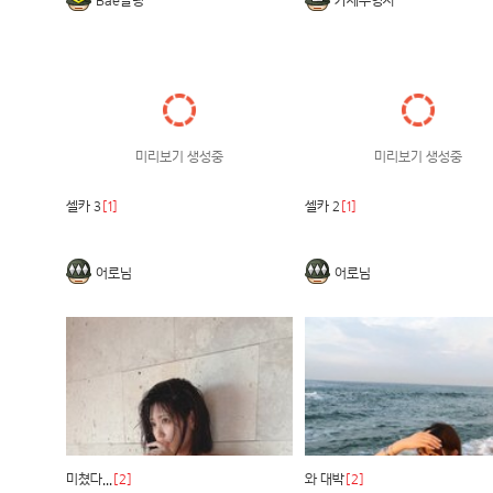
Bae말랭
가제투형사
미리보기 생성중
미리보기 생성중
셀카 3
[1]
셀카 2
[1]
어로님
어로님
미쳤다...
[2]
와 대박
[2]