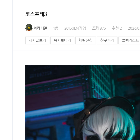
코스프레3
세레니얼
1범
2015.11.14가입
조회
375
추천
2
2026.0
게시글보기
쪽지보내기
채팅신청
친구추가
블랙리스트