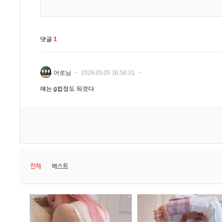
댓글
1
어로님
2026.05.05 16:56:31
얘는 g컵정도 되것다
전체
베스트