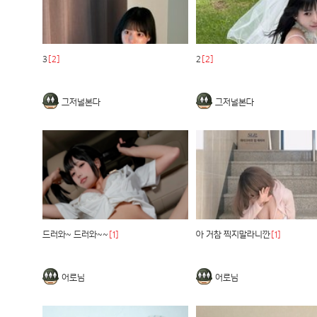
3
[2]
2
[2]
그저널본다
그저널본다
드러와~ 드러와~~
[1]
아 거참 찍지말라니깐
[1]
어로님
어로님