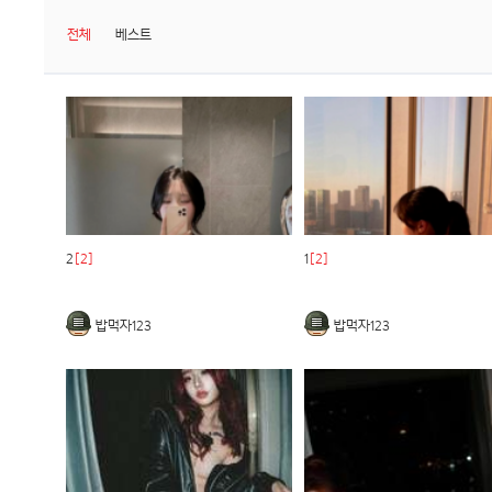
전체
베스트
2
[2]
1
[2]
밥먹자123
밥먹자123