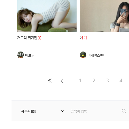
개구리 뛰기전
[1]
2
[2]
어로님
이게야스란다
1
2
3
4