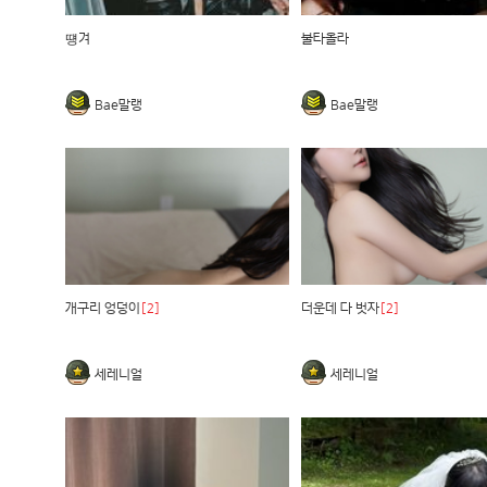
떙겨
불타올라
Bae말랭
Bae말랭
개구리 엉덩이
[2]
더운데 다 벗자
[2]
세레니얼
세레니얼