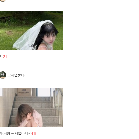
2
[2]
그저널본다
아 거참 찍지말라니깐
[1]