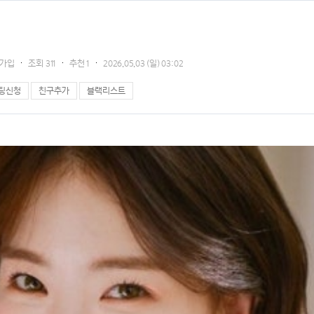
16가입
조회
311
추천
1
2026.05.03 (일) 03:02
팅신청
친구추가
블랙리스트