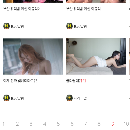
부산 워터밤 여신 이규리2
부산 워터밤 여신 이규리
Bae말랭
Bae말랭
이게 진짜 빛베리라고??
올라탈래?
[2]
Bae말랭
세레니얼
1
2
3
4
5
6
7
8
9
10