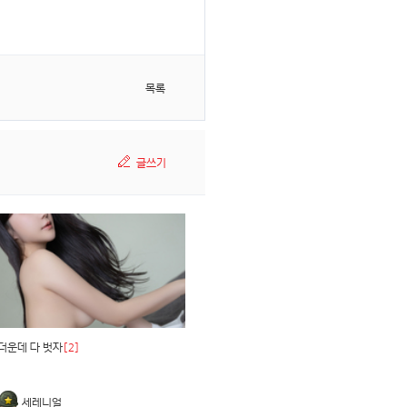
목록
글쓰기
더운데 다 벗자
[2]
세레니얼