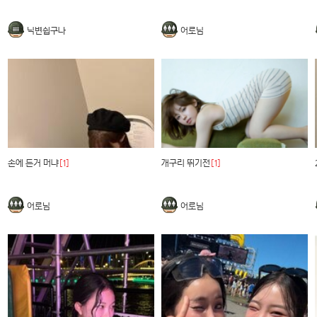
닉변쉽구나
어로님
손에 든거 머냐
[1]
개구리 뛰기전
[1]
어로님
어로님