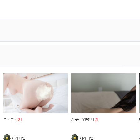
후~ 후~
[2]
개구리 엉덩이
[2]
세레니얼
세레니얼