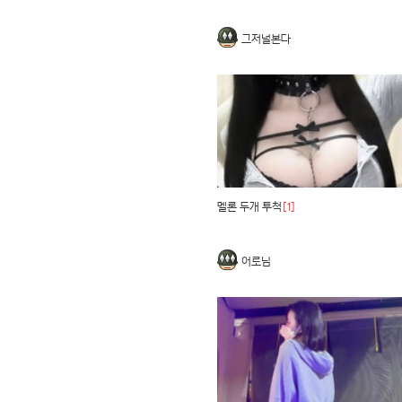
그저널본다
멜론 두개 투척
[1]
어로님