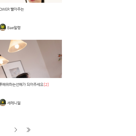
QWER 빨아주는
Bae말랭
후배위하는선배가 되어주세요
[2]
세레니얼