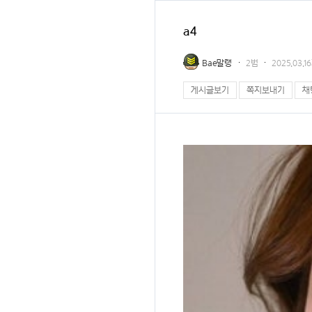
a4
Bae말랭
2범
2025.03.
게시글보기
쪽지보내기
채