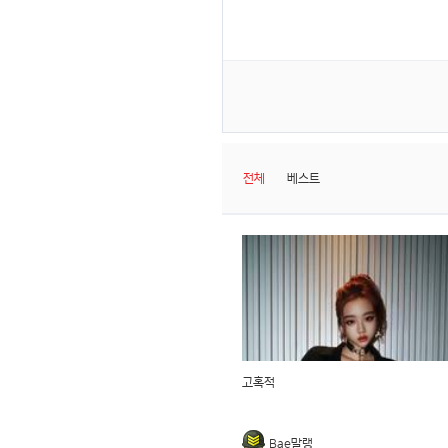
전체
베스트
고혹적
Bae말랭