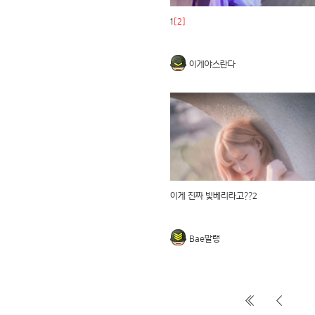
1
[2]
이게야스란다
이게 진짜 빛베리라고??2
Bae말랭