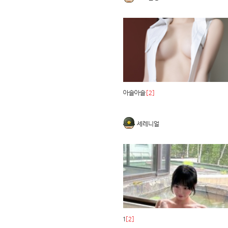
아슬아슬
[2]
세레니얼
1
[2]