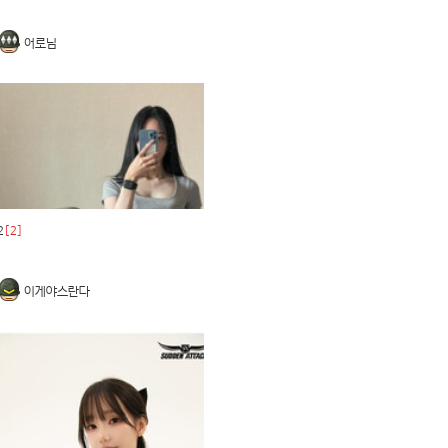
어로님
2
[2]
이게야스란다