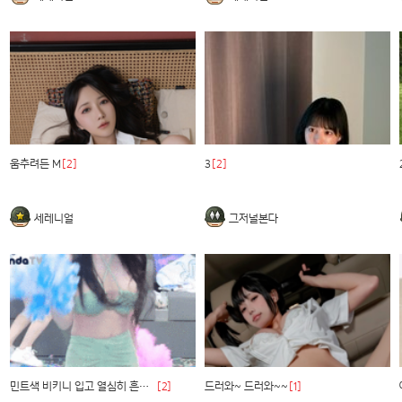
움추려든 M
[2]
3
[2]
세레니얼
그저널본다
민트색 비키니 입고 열심히 흔드는 여캠
[2]
드러와~ 드러와~~
[1]