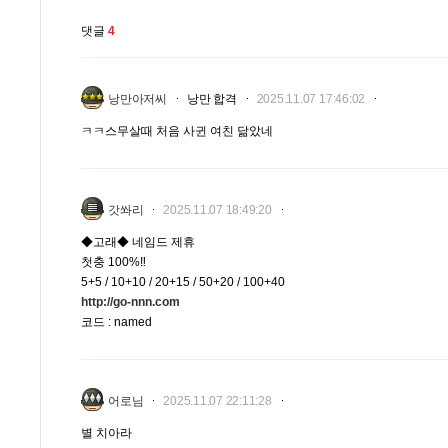
댓글
4
낭만아저씨
낭만 합격
2025.11.07 17:46:02
ㅋㅋ스무살때 처음 사귄 여친 닮았네
갓쏴리
2025.11.07 18:49:20
◆고래◆ 네임드 제휴
첫충 100%‼️
5+5 / 10+10 / 20+15 / 50+20 / 100+40
http://go-nnn.com
코드 : named
어로님
2025.11.07 22:11:28
별 치아라