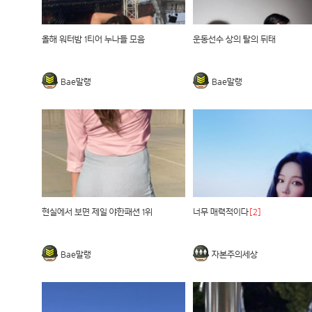
올해 워터밤 1티어 누나들 모음
운동선수 상의 탈의 뒤태
Bae말랭
Bae말랭
현실에서 보면 제일 야한패션 1위
너무 매력적이다
[2]
Bae말랭
자본주의세상