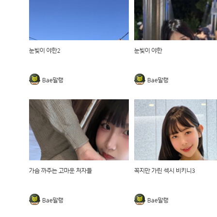
눈빛이 야한2
눈빛이 야한
Bae말랭
Bae말랭
가슴 까주는 고마운 처자들
꼭지만 가린 섹시 비키니3
Bae말랭
Bae말랭