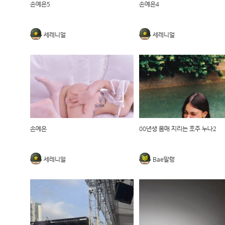
손예은5
손예은4
세레니얼
세레니얼
손예은
00년생 몸매 지리는 호주 누나2
세레니얼
Bae말랭