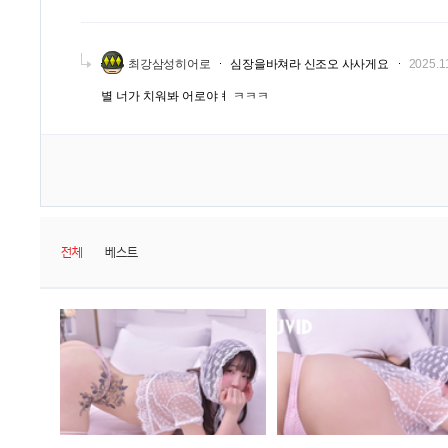
최강삼성히어로
심장을바쳐라 신조오 사사게요
2025.1
별 너가 치워봐 어로야ㅕ ㅋㅋㅋ
전체
베스트