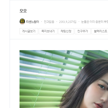
오오
리센느원이
전과없음
2013.11.28가입
눈물은 이미 충분히 뿌
게시글보기
쪽지보내기
채팅신청
친구추가
블랙리스트