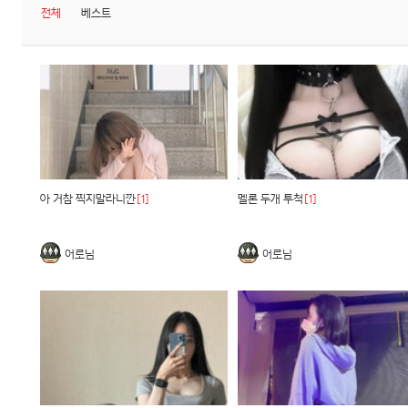
전체
베스트
아 거참 찍지말라니깐
[1]
멜론 두개 투척
[1]
어로님
어로님