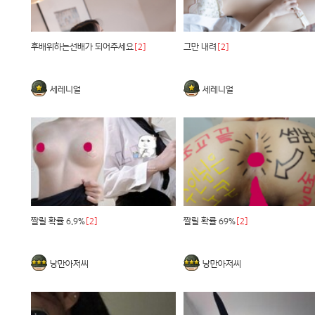
후배위하는선배가 되어주세요
[2]
그만 내려
[2]
세레니얼
세레니얼
짤릴 확률 6.9%
[2]
짤릴 확률 69%
[2]
낭만아저씨
낭만아저씨