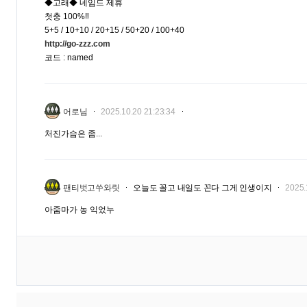
◆고래◆ 네임드 제휴
첫충 100%‼️
5+5 / 10+10 / 20+15 / 50+20 / 100+40
http://go-zzz.com
코드 : named
어로님
2025.10.20 21:23:34
처진가슴은 좀...
팬티벗고쑤와릿
오늘도 꼴고 내일도 꼰다 그게 인생이지
2025.
아줌마가 농 익었누