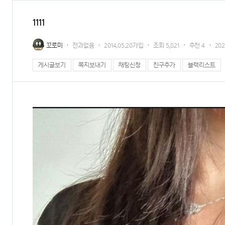
1111
꼬로미
전과없음
2014.05.20가입
조회
5,821
추천
4
202
게시글보기
쪽지보내기
채팅신청
친구추가
블랙리스트