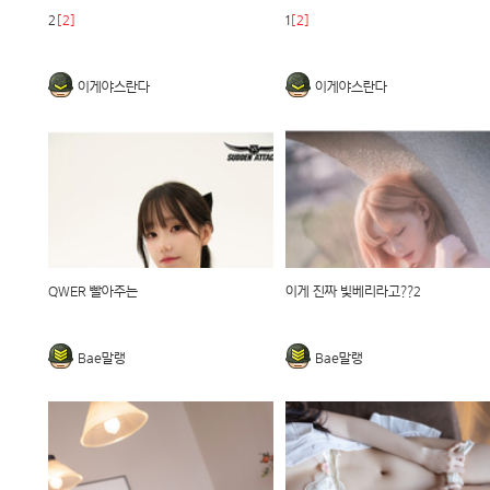
2
[2]
1
[2]
이게야스란다
이게야스란다
QWER 빨아주는
이게 진짜 빛베리라고??2
Bae말랭
Bae말랭