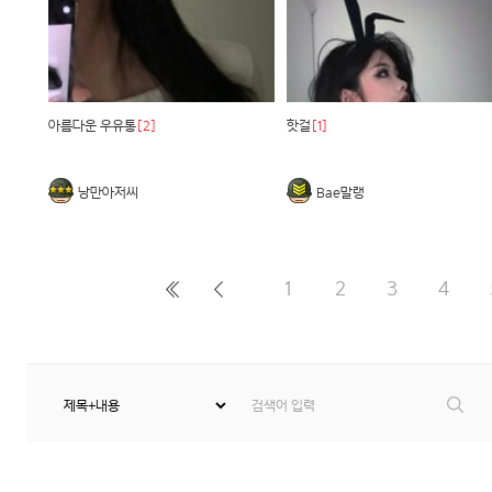
아름다운 우유통
[2]
핫걸
[1]
낭만아저씨
Bae말랭
1
2
3
4