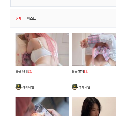
전체
베스트
좋은 뒷태
[2]
좋은 탈의
[2]
세레니얼
세레니얼