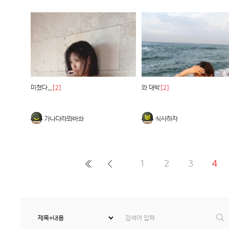
미쳤다...
[2]
와 대박
[2]
가나다라뫄바솨
식사하자
1
2
3
4