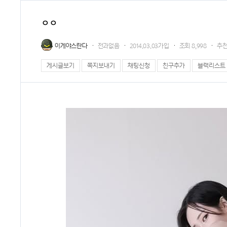
ㅇㅇ
이게야스란다
전과없음
2014.03.03가입
조회
8,998
추
게시글보기
쪽지보내기
채팅신청
친구추가
블랙리스트