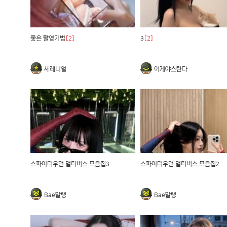
좋은 촬영기법
[2]
3
[2]
세레니얼
이게야스란다
스파이더우먼 멀티버스 모음집3
스파이더우먼 멀티버스 모음집2
Bae말랭
Bae말랭