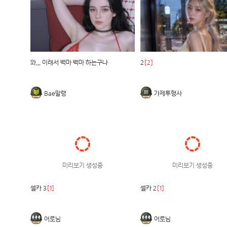
와... 이래서 백마 백마 하는구나
2
[2]
Bae말랭
가제투형사
미리보기 생성중
미리보기 생성중
셀카 3
[1]
셀카 2
[1]
어로님
어로님