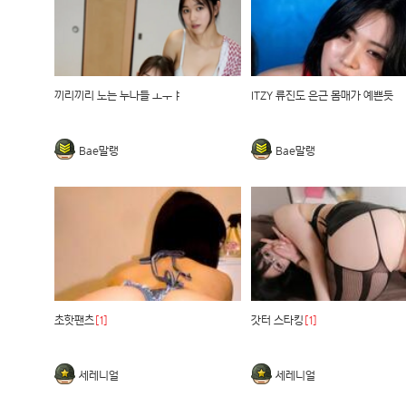
끼리끼리 노는 누나들 ㅗㅜㅑ
ITZY 류진도 은근 몸매가 예쁜듯
Bae말랭
Bae말랭
초핫팬츠
[1]
갓터 스타킹
[1]
세레니얼
세레니얼