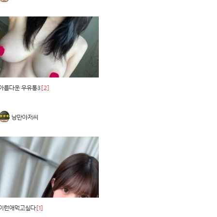
아름다운 우유통3
[2]
낭만아저씨
이런애먹고싶다
[1]