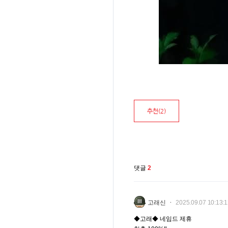
추천(
2
)
댓글
2
고래신
2025.09.07 10:13:
◆고래◆ 네임드 제휴