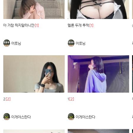
아 거참 찍지말라니깐
[1]
멜론 두개 투척
[1]
어로님
어로님
2
[2]
1
[2]
이게야스란다
이게야스란다