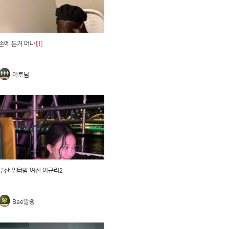
손에 든거 머냐
[1]
어로님
부산 워터밤 여신 이규리2
Bae말랭