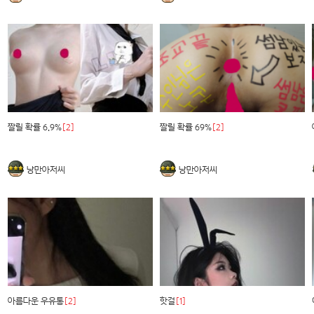
짤릴 확률 6.9%
[2]
짤릴 확률 69%
[2]
낭만아저씨
낭만아저씨
아름다운 우유통
[2]
핫걸
[1]