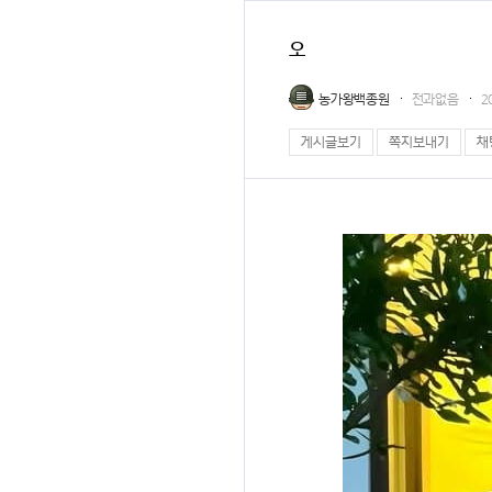
오
농가왕백종원
전과없음
2
게시글보기
쪽지보내기
채