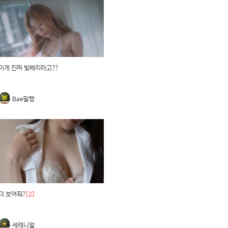
이게 진짜 빛베리라고??
Bae말랭
더 보여줘?
[2]
세레니얼