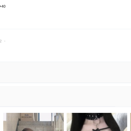
0+40
32