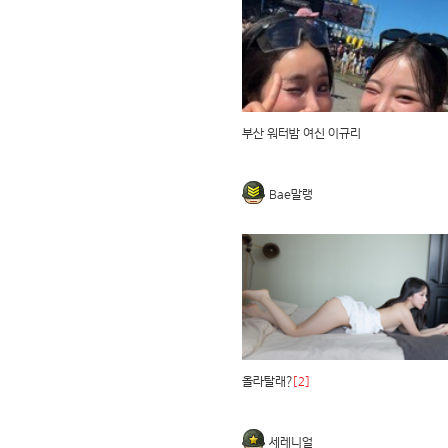
부산 워터밤 여신 이규리
Bae말랭
올라탈래?
[2]
세레니얼