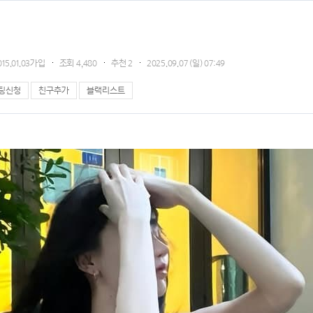
015.01.03가입
조회
4,480
추천
2
2025.09.07 (일) 07:49
팅신청
친구추가
블랙리스트