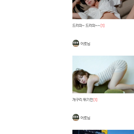
드러와~ 드러와~~
[1]
어로님
개구리 뛰기전
[1]
어로님