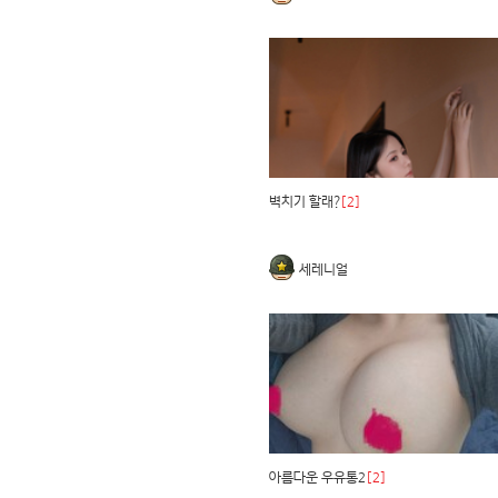
벽치기 할래?
[2]
세레니얼
아름다운 우유통2
[2]