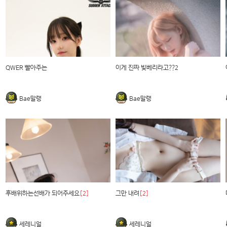
QWER 빨아주는
이게 진짜 빛베리라고??2
Bae말랭
Bae말랭
후배위하는선배가 되어주세요
[2]
그만 내려
[2]
세레니얼
세레니얼