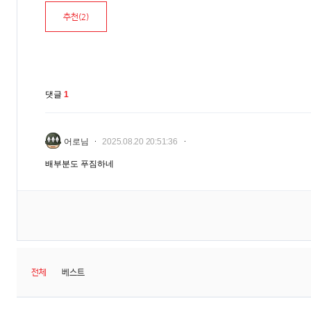
추천(
2
)
댓글
1
어로님
2025.08.20 20:51:36
배부분도 푸짐하네
전체
베스트