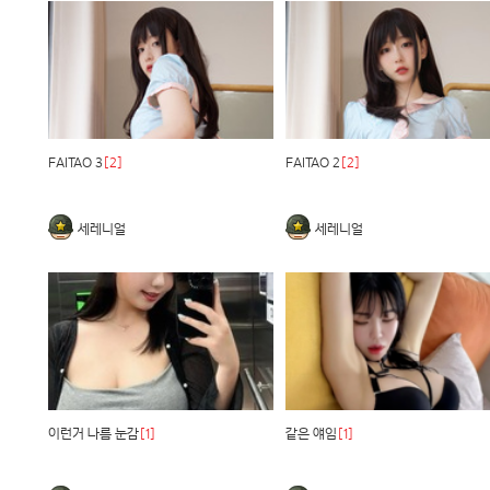
FAITAO 3
[2]
FAITAO 2
[2]
세레니얼
세레니얼
이런거 나름 눈감
[1]
같은 얘임
[1]