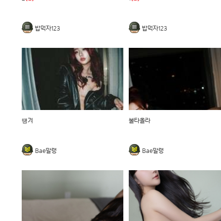
밥먹자123
밥먹자123
떙겨
불타올라
Bae말랭
Bae말랭