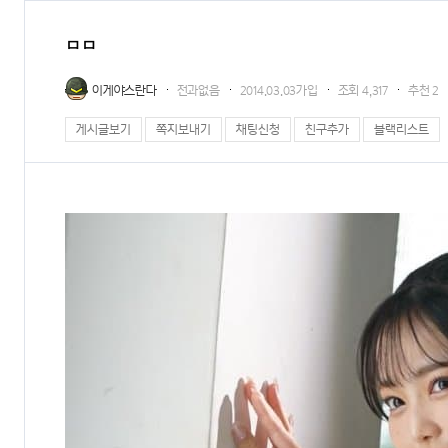
ㅁㅁ
이게야스란다
전과없음
2014.03.03가입
조회
4,317
추천
2
게시글보기
쪽지보내기
채팅신청
친구추가
블랙리스트