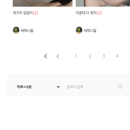
개구리 엉덩이
[2]
더운데 다 벗자
[2]
세레니얼
세레니얼
1
2
3
4