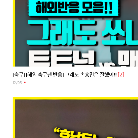
[2]
[축구]
[해외 축구팬 반응] 그래도 손흥민은 잘했어!!
12/05