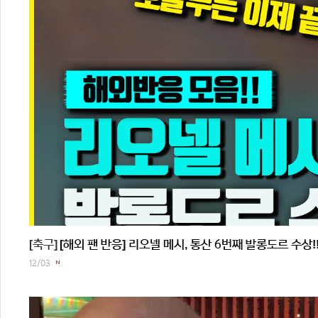
[축구]
[해외 팬 반응] 리오넬 메시, 통산 6번째 발롱도르 수상
12/03