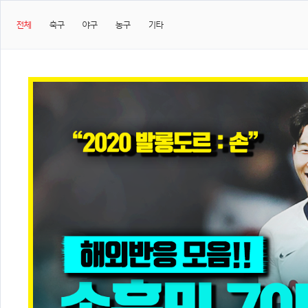
전체
축구
야구
농구
기타