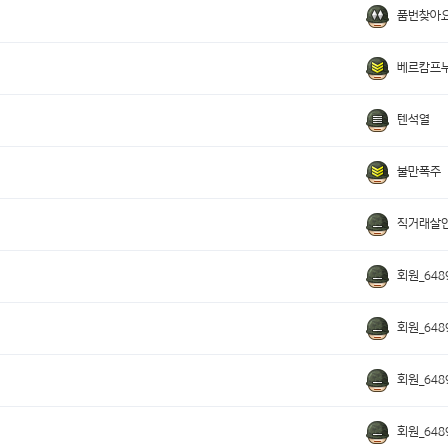
품번찾아
베르캄프
텐석열
불만폭주
직거래살
회원_6489
회원_6489
회원_6489
회원_6489