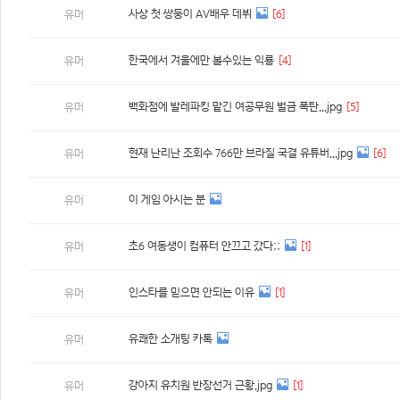
사상 첫 쌍둥이 AV배우 데뷔
[6]
유머
한국에서 겨울에만 볼수있는 익룡
[4]
유머
백화점에 발레파킹 맡긴 여공무원 벌금 폭탄...jpg
[5]
유머
현재 난리난 조회수 766만 브라질 국결 유튜버...jpg
[6]
유머
이 게임 아시는 분
유머
초6 여동생이 컴퓨터 안끄고 갔다;;
[1]
유머
인스타를 믿으면 안되는 이유
[1]
유머
유쾌한 소개팅 카톡
유머
강아지 유치원 반장선거 근황.jpg
[1]
유머