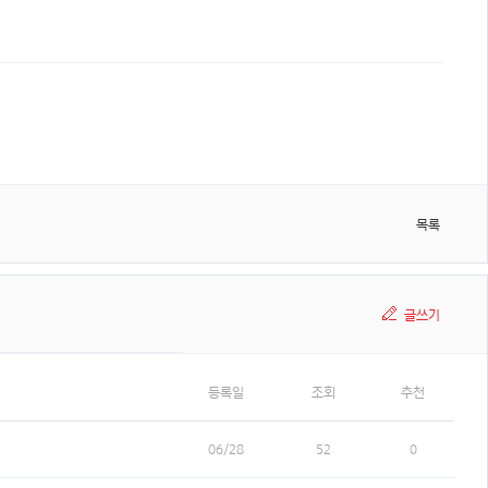
목록
글쓰기
등록일
조회
추천
06/28
52
0