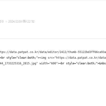
천
0
2024.12.03 (화) 22:52
tps://data.patpat.co.kr/data/editor/2412/thumb-55122bd3ff66ca93a
<br style="clear:both;">
<img src="https://data.patpat.co.kr/data
44_1733225316_2815.jpg" width="600">
<br style="clear:both;">&nbs