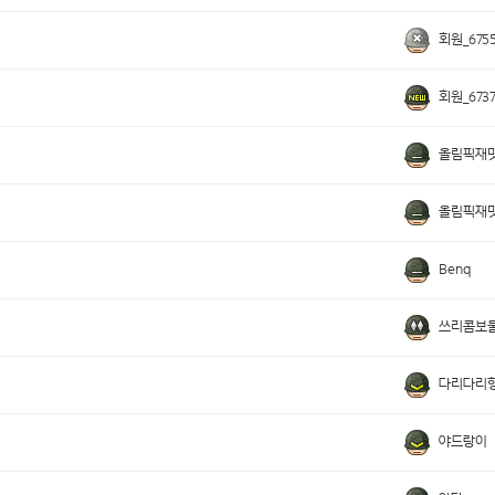
회원_6755
회원_6737
올림픽재
올림픽재
Benq
쓰리콤보
다리다리형
야드랑이