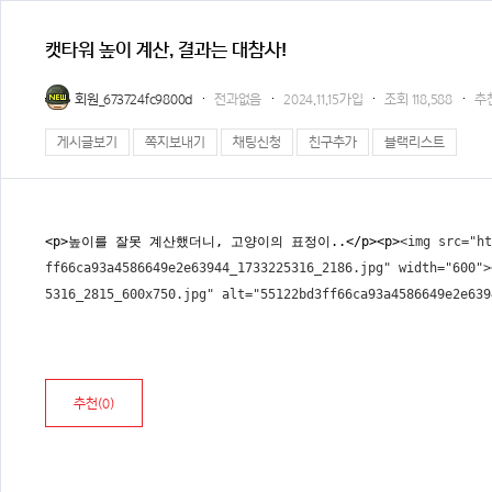
캣타워 높이 계산, 결과는 대참사!
회원_673724fc9800d
전과없음
2024.11.15가입
조회
118,588
추
게시글보기
쪽지보내기
채팅신청
친구추가
블랙리스트
<p>높이를 잘못 계산했더니, 고양이의 표정이..</p><p>
<img src="ht
ff66ca93a4586649e2e63944_1733225316_2186.jpg" width="600">
5316_2815_600x750.jpg" alt="55122bd3ff66ca93a4586649e2e639
추천(
0
)