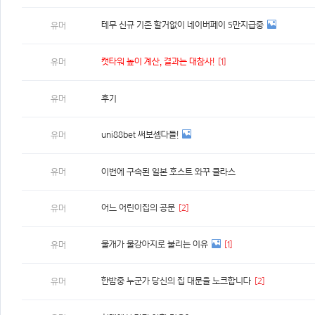
테무 신규 기존 할거없이 네이버페이 5만지급중
유머
캣타워 높이 계산, 결과는 대참사!
[1]
유머
유머
후기
uni88bet 써보셈다들!
유머
유머
이번에 구속된 일본 호스트 와꾸 클라스
어느 어린이집의 공문
[2]
유머
물개가 물강아지로 불리는 이유
[1]
유머
한밤중 누군가 당신의 집 대문을 노크합니다
[2]
유머