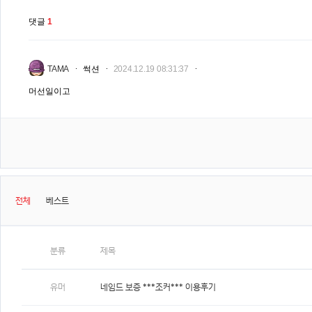
댓글
1
TAMA
썩션
2024.12.19 08:31:37
머선일이고
전체
베스트
분류
제목
유머
네임드 보증 ***조커*** 이용후기