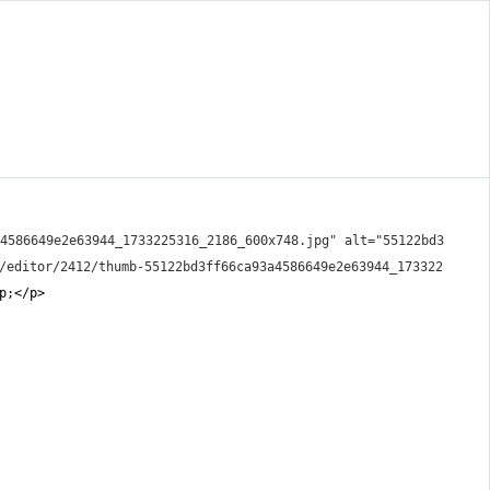
4586649e2e63944_1733225316_2186_600x748.jpg" alt="55122bd3
/editor/2412/thumb-55122bd3ff66ca93a4586649e2e63944_173322
p;</p>