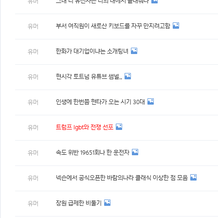
그래 니 유전자는 너의 대에서 끝내줘라
유머
부서 여직원이 새로산 키보드를 자꾸 만지려고함
유머
한화가 대기업이냐는 소개팅녀
유머
현시각 토트넘 유튜브 썸넬..
유머
인생에 한번쯤 현타가 오는 시기 30대
유머
트럼프 lgbt와 전쟁 선포
유머
속도 위반 19651회나 한 운전자
유머
넥슨에서 공식오픈한 바람의나라 클래식 이상한 점 모음
유머
장원 급제한 비둘기
유머