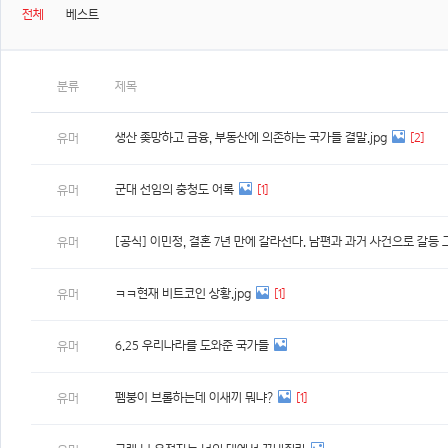
전체
베스트
분류
제목
생산 좆망하고 금융, 부동산에 의존하는 국가들 결말.jpg
[2]
유머
군대 선임의 충청도 어록
[1]
유머
[공식] 이민정, 결혼 7년 만에 갈라선다. 남편과 과거 사건으로 갈등 
유머
ㅋㅋ현재 비트코인 상황.jpg
[1]
유머
6.25 우리나라를 도와준 국가들
유머
펨붕이 브롤하는데 이새끼 뭐냐?
[1]
유머