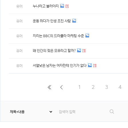
누나라고 불러야지
[1]
유머
운동 하다가 인생 조진 사람
유머
지리는 BBC의 드라큘라 마케팅 수준
유머
왜 인간의 젖은 모유라고 할까?
[1]
유머
서열낮은 남자는 여자한테 인기가 없다
[1]
유머
1
2
3
4