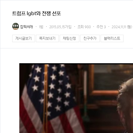
트럼프 lgbt와 전쟁 선포
잡픽싸개
1범
2015.05.15가입
조회
980
추천
3
2024.11.11 (월)
게시글보기
쪽지보내기
채팅신청
친구추가
블랙리스트