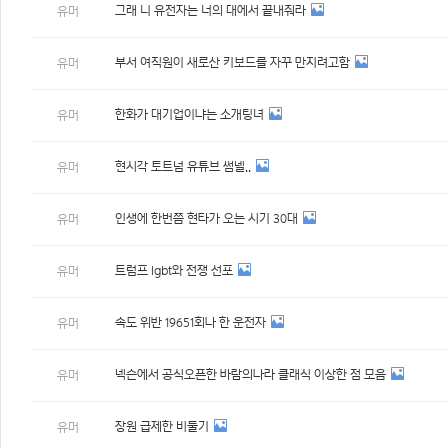
그래 니 유전자는 너의 대에서 끝내줘라
유머
부서 여직원이 새로산 키보드를 자꾸 만지려고함
유머
한화가 대기업이냐는 소개팅녀
유머
현시각 토트넘 유튜브 썸넬..
유머
인생에 한번쯤 현타가 오는 시기 30대
유머
트럼프 lgbt와 전쟁 선포
유머
속도 위반 19651회나 한 운전자
유머
넥슨에서 공식오픈한 바람의나라 클래식 이상한 점 모음
유머
장원 급제한 비둘기
유머