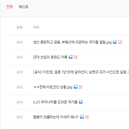
전체
베스트
분류
제목
생산 좆망하고 금융, 부동산에 의존하는 국가들 결말.jpg
[2]
유머
군대 선임의 충청도 어록
[1]
유머
[공식] 이민정, 결혼 7년 만에 갈라선다. 남편과 과거 사건으로 갈등 
유머
ㅋㅋ현재 비트코인 상황.jpg
[1]
유머
6.25 우리나라를 도와준 국가들
유머
펨붕이 브롤하는데 이새끼 뭐냐?
[1]
유머