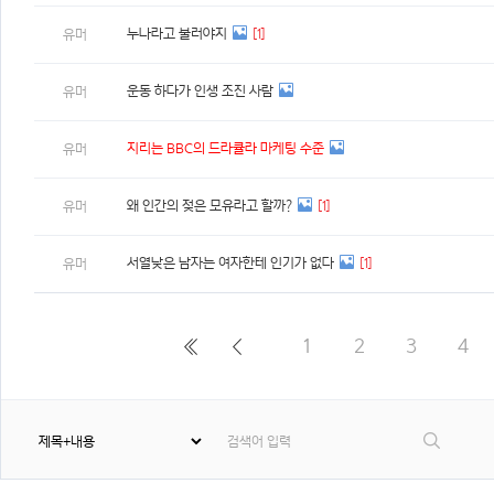
누나라고 불러야지
[1]
유머
운동 하다가 인생 조진 사람
유머
지리는 BBC의 드라큘라 마케팅 수준
유머
왜 인간의 젖은 모유라고 할까?
[1]
유머
서열낮은 남자는 여자한테 인기가 없다
[1]
유머
1
2
3
4