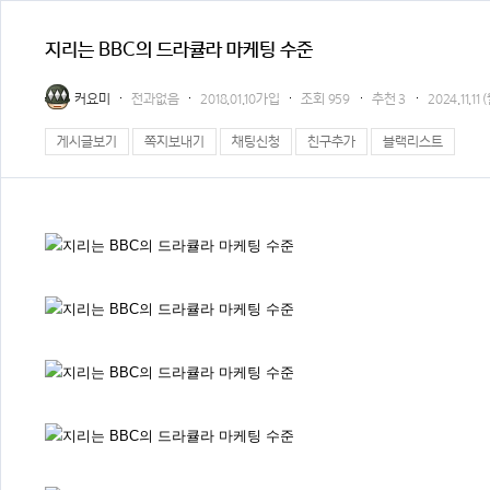
지리는 BBC의 드라큘라 마케팅 수준
커요미
전과없음
2018.01.10가입
조회
959
추천
3
2024.11.11 
게시글보기
쪽지보내기
채팅신청
친구추가
블랙리스트