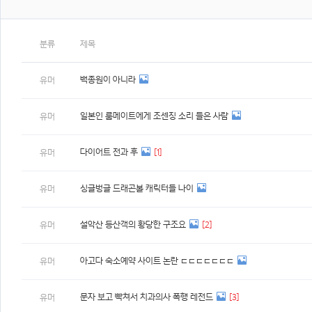
분류
제목
백종원이 아니라
유머
일본인 룸메이트에게 조센징 소리 들은 사람
유머
다이어트 전과 후
[1]
유머
싱글벙글 드래곤볼 캐릭터들 나이
유머
설악산 등산객의 황당한 구조요
[2]
유머
아고다 숙소예약 사이트 논란 ㄷㄷㄷㄷㄷㄷㄷ
유머
문자 보고 빡쳐서 치과의사 폭행 레전드
[3]
유머