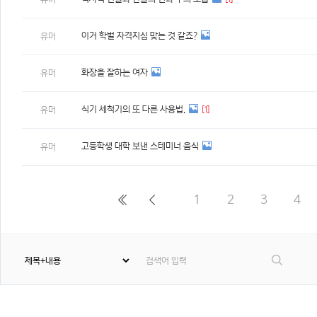
이거 학벌 자격지심 맞는 것 같죠?
유머
화장을 잘하는 여자
유머
식기 세척기의 또 다른 사용법.
[1]
유머
고등학생 대학 보낸 스테미너 음식
유머
1
2
3
4