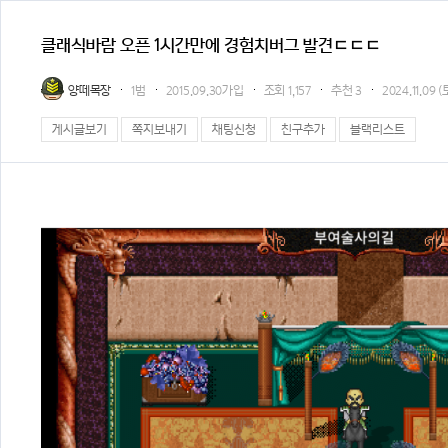
클래식바람 오픈 1시간만에 경험치버그 발견ㄷㄷㄷ
양떼목장
1범
2015.09.30가입
조회
1,157
추천
3
2024.11.09 (
게시글보기
쪽지보내기
채팅신청
친구추가
블랙리스트