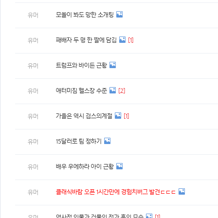
모쏠이 봐도 망한 소개팅
유머
패배자 두 명 한 짤에 담김
[1]
유머
트럼프와 바이든 근황
유머
애터미짐 헬스장 수준
[2]
유머
가을은 역시 검스의계절
[1]
유머
15달러로 팀 정하기
유머
배우 우에하라 아이 근황
유머
클래식바람 오픈 1시간만에 경험치버그 발견ㄷㄷㄷ
유머
역사적 인물과 건물의 전과 후의 모습
[1]
유머