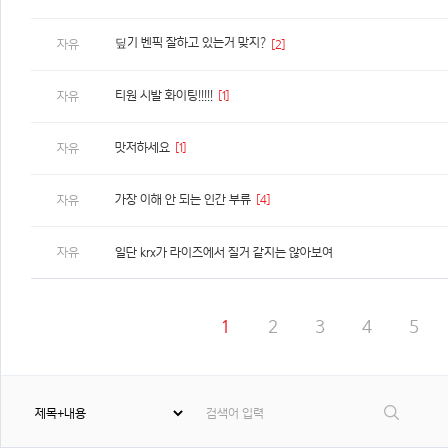
딮기 벤픽 잘하고 있는거 맞지?
자유
[2]
티원 시발 화이팅!!!!!
[1]
자유
맛저하세요
[1]
자유
가장 이해 안 되는 인간 부류
[4]
자유
자유
일단 krx가 라이즈에서 질거 같지는 않아보여
1
2
3
4
5