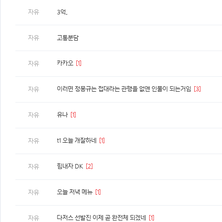
자유
3억.
자유
고통분담
카카오
[1]
자유
이러면 정몽규는 접대라는 관행을 없앤 인물이 되는거임
[3]
자유
유나
[1]
자유
t1 오늘 개잘하네
[1]
자유
힘내자 DK
[2]
자유
오늘 저녁 메뉴
[1]
자유
다저스 선발진 이제 곧 완전체 되겠네
[1]
자유