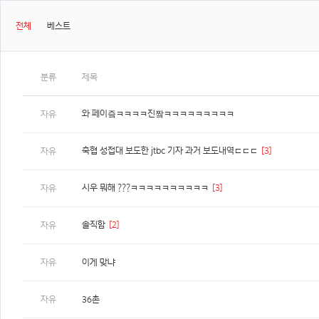
전체
베스트
분류
제목
와 페이즠ㅋㅋㅋㅋ진짴ㅋㅋㅋㅋㅋㅋㅋㅋㅋ
자유
축협 성접대 보도한 jtbc 기자 과거 보도내역ㄷㄷㄷ
[3]
자유
시우 뭐해 ???ㅋㅋㅋㅋㅋㅋㅋㅋㅋㅋ
[3]
자유
솔직함
[2]
자유
자유
이게 맞냐
자유
36촌