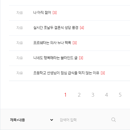
나 아직 젊어
[3]
자유
실시간 호날두 결혼식 성당 풍경
[4]
자유
포르쉐타는 의사 누나 팩폭
[3]
자유
니네도 행복해라는 블라인드 글
[3]
자유
초등학교 선생님이 점심 급식을 먹지 않는 이유
[3]
자유
1
2
3
4
5