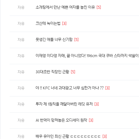
소개팅에서 만난 예쁜 여자를 놓친 이유
[5]
자유
크산테 녹이는법
[3]
자유
못생긴 애들 너무 신기함
[5]
자유
자유
30대초반 직장인 근황
[5]
자유
야 !! KFC 너네 과대광고 너무 심한거 아냐 ??
[3]
자유
투자 제 1원칙을 깨달아버린 레딧 유저
[3]
자유
AI 번역이 망쳐놓은 오디세이 원작
[3]
자유
배우 유아인 최신 근황 ㄷㄷㄷㄷㄷㄷㄷㄷㄷ
[3]
자유