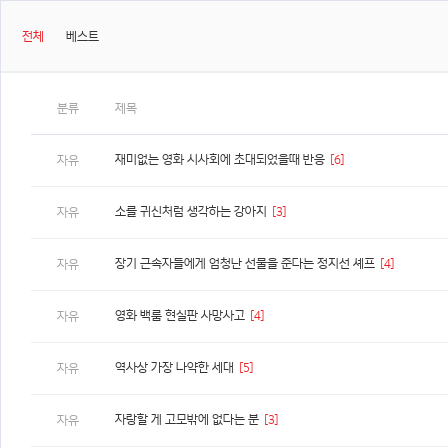
전체
베스트
분류
제목
재미없는 영화 시사회에 초대되었을때 반응
[6]
자유
소를 귀신처럼 생각하는 강아지
[3]
자유
장기 근속자들에게 엄청난 선물을 준다는 정지선 셰프
[4]
자유
영화 백룸 현실판 사망사고
[4]
자유
역사상 가장 나약한 세대
[5]
자유
자랑할 게 고모밖에 없다는 분
[3]
자유