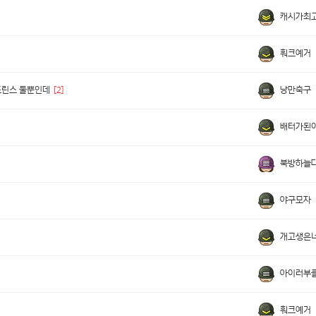
캐시가최
훠크예거
낭만축구
프린스 둘뿐인데
[2]
배터가된
북방하늘
야구모자
개고생은
아이러부
훠크예거