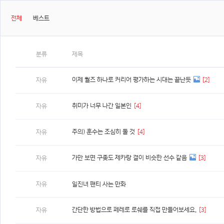
전체
베스트
분류
제목
이제 월즈 하나로 커리어 평가하는 시대는 끝난듯
[2]
자유
취미가 너무 나간 일본인
[4]
자유
주의) 훈수는 조심히 둘 것
[4]
자유
가만 보면 구좆도 제카랑 결이 비슷한 선수 같음
[3]
자유
자유
일진녀 팬티 사는 만화
간단한 방법으로 페레로 로쉐를 직접 만들어보세요.
[3]
자유