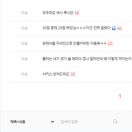
우주최강 섹시 루시안
[4]
자유
30점 중에 29점 박았넫ㄷㄷㄷ이건 진짜 잘쐈다
자유
[4]
유재석을 지석진으로 만들어버린 이동욱ㅋㅋ
[2]
자유
룰러는 내가 경기 볼 때마다 존나 잘하던데 왜 이렇게 까이는
자유
서커스 보여드려요
[3]
자유
1