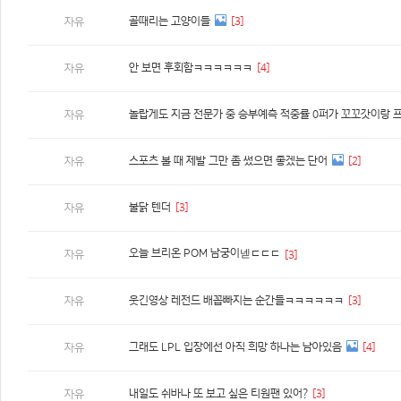
골때리는 고양이들
[3]
자유
안 보면 후회함ㅋㅋㅋㅋㅋㅋ
[4]
자유
놀랍게도 지금 전문가 중 승부예측 적중률 0퍼가 꼬꼬갓이랑 
자유
스포츠 볼 때 제발 그만 좀 썼으면 좋겠는 단어
[2]
자유
불닭 텐더
[3]
자유
오늘 브리온 POM 남궁이넫ㄷㄷㄷ
자유
[3]
웃긴영상 레전드 배꼽빠지는 순간들ㅋㅋㅋㅋㅋㅋ
[3]
자유
그래도 LPL 입장에선 아직 희망 하나는 남아있음
[4]
자유
내일도 쉬바나 또 보고 싶은 티원팬 있어?
[3]
자유