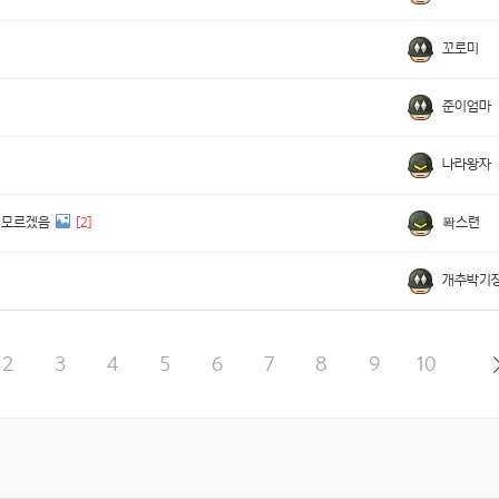
꼬로미
준이엄마
나라왕자
퐉스련
지 모르겠음
[2]
개추박기
2
3
4
5
6
7
8
9
10