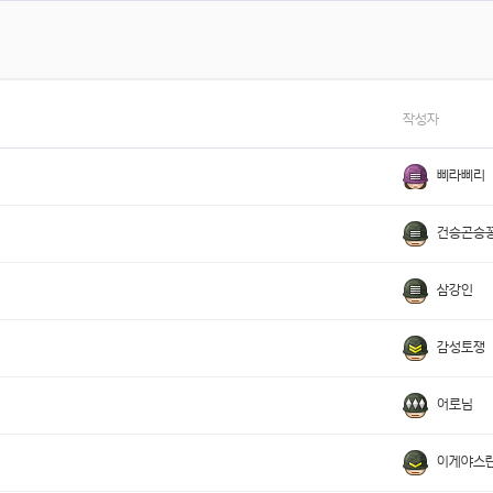
작성자
삐라삐리
건승곤승
삼강인
감성토쟁
어로님
이게야스