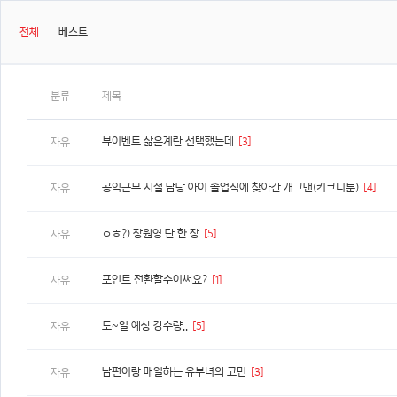
전체
베스트
분류
제목
뷰이벤트 삶은계란 선택했는데
[3]
자유
공익근무 시절 담당 아이 졸업식에 찾아간 개그맨(키크니툰)
[4]
자유
ㅇㅎ?) 장원영 단 한 장
[5]
자유
포인트 전환할수이써요?
[1]
자유
토~일 예상 강수량..
[5]
자유
남편이랑 매일하는 유부녀의 고민
[3]
자유