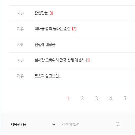
잔인한놈
[1]
자유
역대급 깜짝 놀라는 순간
[2]
자유
자유
전생에 대장금
실시간 오버워치 한국 신캐 대참사
[1]
자유
자유
코스피 알고보면..
1
2
3
4
5