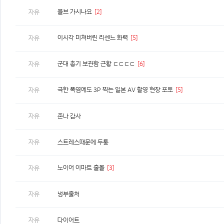
믈브 가시나요
[2]
자유
이시각 미쳐버린 리센느 화력
[5]
자유
군대 총기 보관함 근황 ㄷㄷㄷㄷ
[6]
자유
극한 폭염에도 3P 찍는 일본 AV 촬영 현장 포토
[5]
자유
자유
존나 감사
자유
스트레스때문에 두통
노이어 이마트 출몰
[3]
자유
자유
냉부출처
자유
다이어트