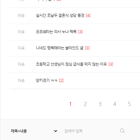
실시간 호날두 결혼식 성당 풍경
[4]
자유
포르쉐타는 의사 누나 팩폭
[3]
자유
니네도 행복해라는 블라인드 글
[3]
자유
초등학교 선생님이 점심 급식을 먹지 않는 이유
[3]
자유
양키경기 ㅋㅋ
[2]
자유
1
2
3
4
5