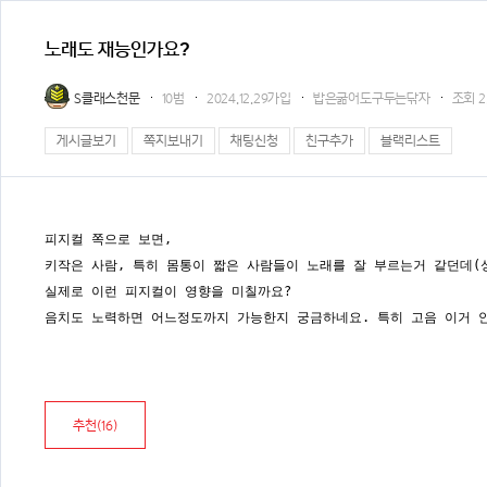
노래도 재능인가요?
S클래스천문
10범
2024.12.29가입
밥은굶어도구두는닦자
조회
2
게시글보기
쪽지보내기
채팅신청
친구추가
블랙리스트
피지컬 쪽으로 보면,
키작은 사람, 특히 몸통이 짧은 사람들이 노래를 잘 부르는거 같던데(
실제로 이런 피지컬이 영향을 미칠까요?
음치도 노력하면 어느정도까지 가능한지 궁금하네요. 특히 고음 이거 
추천(
16
)