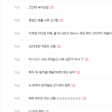
크산테 녹이는법
[3]
자유
못생긴 애들 너무 신기함
[5]
자유
자유
30대초반 직장인 근황
[5]
자유
야 !! KFC 너네 과대광고 너무 심한거 아냐 ??
[3]
자유
투자 제 1원칙을 깨달아버린 레딧 유저
[3]
자유
AI 번역이 망쳐놓은 오디세이 원작
[3]
자유
배우 유아인 최신 근황 ㄷㄷㄷㄷㄷㄷㄷㄷㄷ
[3]
자유
나 아직 젊어
[3]
자유