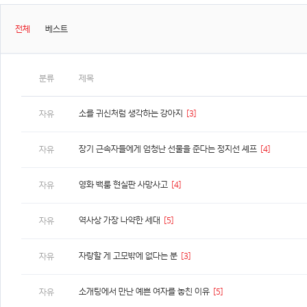
전체
베스트
분류
제목
소를 귀신처럼 생각하는 강아지
[3]
자유
장기 근속자들에게 엄청난 선물을 준다는 정지선 셰프
[4]
자유
영화 백룸 현실판 사망사고
[4]
자유
역사상 가장 나약한 세대
[5]
자유
자랑할 게 고모밖에 없다는 분
[3]
자유
소개팅에서 만난 예쁜 여자를 놓친 이유
[5]
자유