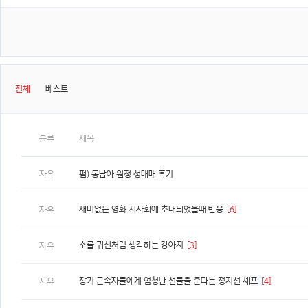
전체
베스트
분류
제목
자유
펌) 동남아 원정 성매매 후기
재미없는 영화 시사회에 초대되었을때 반응
[6]
자유
소를 귀신처럼 생각하는 강아지
[3]
자유
장기 근속자들에게 엄청난 선물을 준다는 정지선 셰프
[4]
자유