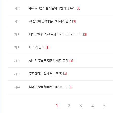
투자 제 1원칙을 깨달아버린 레딧 유저
[3]
자유
AI 번역이 망쳐놓은 오디세이 원작
[3]
자유
배우 유아인 최신 근황 ㄷㄷㄷㄷㄷㄷㄷㄷㄷ
[3]
자유
나 아직 젊어
[3]
자유
실시간 호날두 결혼식 성당 풍경
[4]
자유
포르쉐타는 의사 누나 팩폭
[3]
자유
니네도 행복해라는 블라인드 글
[3]
자유
1
2
3
4
5