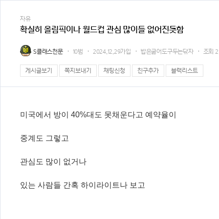
자유
확실히 올림픽이나 월드컵 관심 많이들 없어진듯함
S클래스천문
10범
2024.12.29가입
밥은굶어도구두는닦자
조회
2
게시글보기
쪽지보내기
채팅신청
친구추가
블랙리스트
미국에서 방이 40%대도 못채운다고 예약율이
중계도 그렇고
관심도 많이 없거나
있는 사람들 간혹 하이라이트나 보고