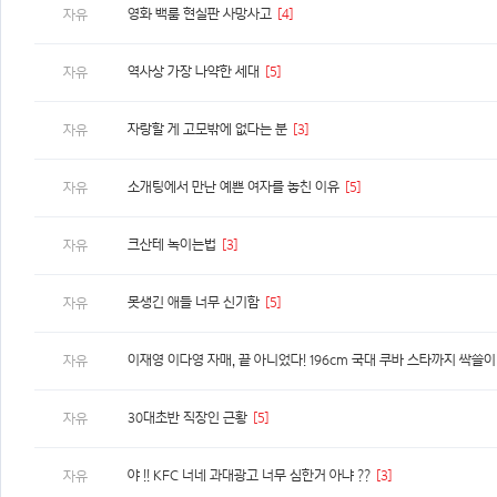
영화 백룸 현실판 사망사고
[4]
자유
역사상 가장 나약한 세대
[5]
자유
자랑할 게 고모밖에 없다는 분
[3]
자유
소개팅에서 만난 예쁜 여자를 놓친 이유
[5]
자유
크산테 녹이는법
[3]
자유
못생긴 애들 너무 신기함
[5]
자유
자유
30대초반 직장인 근황
[5]
자유
야 !! KFC 너네 과대광고 너무 심한거 아냐 ??
[3]
자유