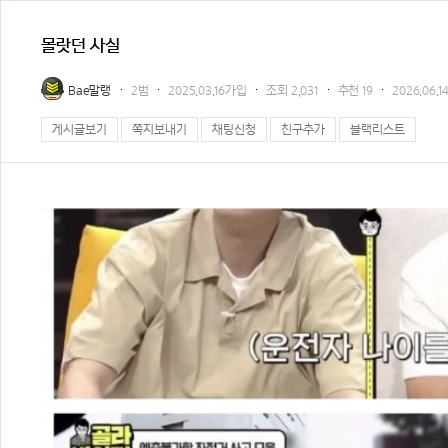
몰랏던 사실
Bae말랭
2범
2025.03.16가입
조회
2,031
추천
19
2026.06.14
게시글보기
쪽지보내기
채팅신청
친구추가
블랙리스트