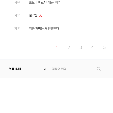
자유
로드리 바르샤 가는거야?
설악산
[2]
자유
자유
지금 처먹는 거 인증한다
1
2
3
4
5