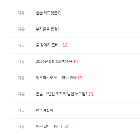
자유
슬슬 해뜨겟군요
자유
부자들을 동경?
울 강아지 호비..!
[3]
자유
2026년 8월 6일 탕수육
[1]
자유
임보하기로 한 고양이 왔음
[3]
자유
든숲 : 2년간 최하위 범인 누구임?
[2]
자유
자유
맥주마실까
어우 날이 더우니
[2]
자유