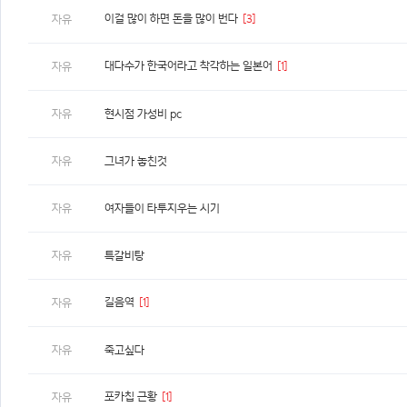
이걸 많이 하면 돈을 많이 번다
[3]
자유
대다수가 한국어라고 착각하는 일본어
[1]
자유
자유
현시점 가성비 pc
자유
그녀가 놓친것
자유
여자들이 타투지우는 시기
자유
특갈비탕
길음역
[1]
자유
자유
죽고싶다
포카칩 근황
[1]
자유