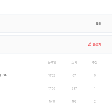
목록
글쓰기
등록일
조회
추천
개고수
18:22
67
0
17:05
237
1
16:11
192
2