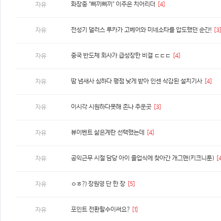
화장중 "삐끼삐끼" 이주은 치어리더
[4]
자유
전성기 댈러스 루카가 고베어와 미네소타를 압도했던 순간!
[3]
자유
중국 반도체 회사가 급성장한 비결 ㄷㄷㄷ
[4]
자유
땀 냄새사 심하다 평점 낮게 받아 인센 삭감된 설치기사
[4]
자유
이시각 시원하다못해 존나 추운곳
[3]
자유
뷰이벤트 삶은계란 선택했는데
[4]
자유
공익근무 시절 담당 아이 졸업식에 찾아간 개그맨(키크니툰)
[
자유
ㅇㅎ?) 장원영 단 한 장
[5]
자유
포인트 전환할수이써요?
[1]
자유