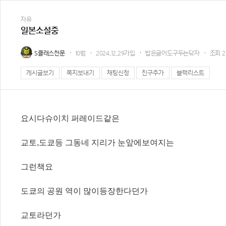
자유
일본소설중
S클래스천문
10범
2024.12.29가입
밥은굶어도구두는닦자
조회
2
게시글보기
쪽지보내기
채팅신청
친구추가
블랙리스트
요시다슈이치 퍼레이드같은
교토,도쿄등 그동네 지리가 눈앞에보여지는
그런책요
도쿄의 공원 역이 많이등장한다던가
교토라던가