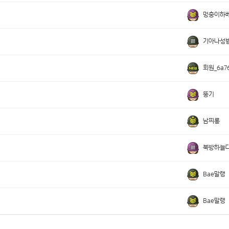
멍충이하
기아나성
회원_6a76
뚱기
남찌롱
북방하늘
Bae말랭
Bae말랭