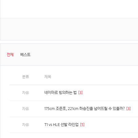
전체
베스트
분류
제목
네이마르 빙의하는 법
[3]
자유
175cm 조준호, 221cm 하승진을 넘어뜨릴 수 있을까?
[3]
자유
T1 vs HLE 선발 라인업
[5]
자유