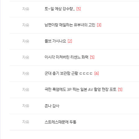
토~일 예상 강수량..
[5]
자유
남편이랑 매일하는 유부녀의 고민
[3]
자유
믈브 가시나요
[2]
자유
이시각 미쳐버린 리센느 화력
[5]
자유
군대 총기 보관함 근황 ㄷㄷㄷㄷ
[6]
자유
극한 폭염에도 3P 찍는 일본 AV 촬영 현장 포토
[5]
자유
자유
존나 감사
자유
스트레스때문에 두통