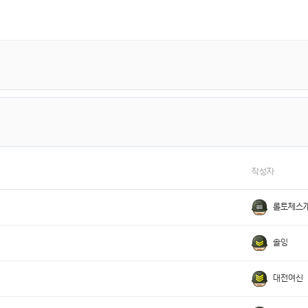
작성자
롤토체스
솔잉
대전여신