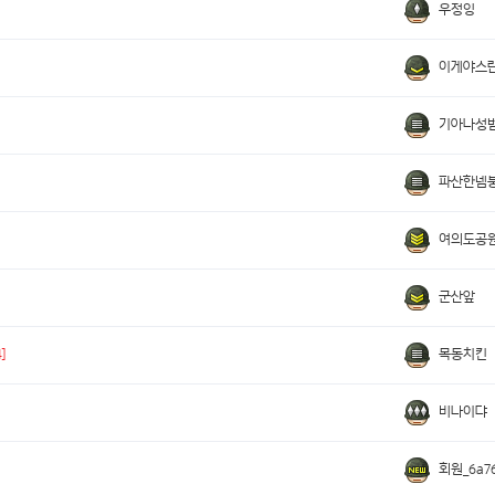
우정잉
이게야스
기아나성
파산한넴
여의도공
군산앞
목동치킨
4]
비나이댜
회원_6a76