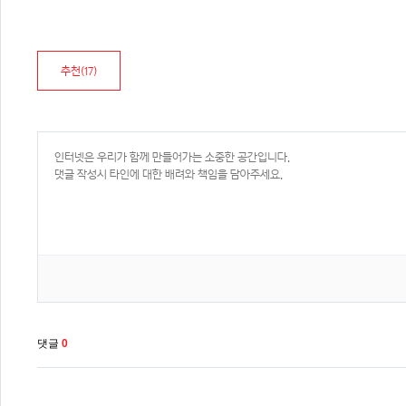
추천(
17
)
댓글
0