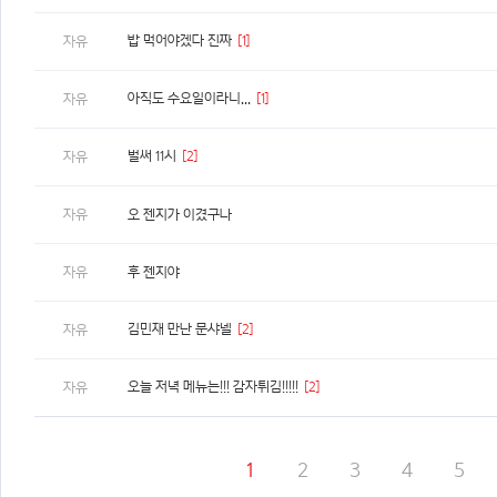
밥 먹어야겠다 진짜
[1]
자유
아직도 수요일이라니...
[1]
자유
벌써 11시
[2]
자유
자유
오 젠지가 이겼구나
자유
후 젠지야
김민재 만난 문샤넬
[2]
자유
오늘 저녁 메뉴는!!! 감자튀김!!!!!
[2]
자유
1
2
3
4
5