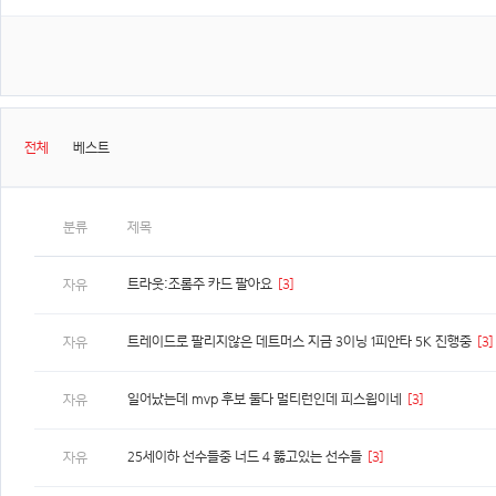
전체
베스트
분류
제목
트라웃:조롬주 카드 팔아요
[3]
자유
트레이드로 팔리지않은 데트머스 지금 3이닝 1피안타 5K 진행중
[3]
자유
일어났는데 mvp 후보 둘다 멀티런인데 피스윕이네
[3]
자유
25세이하 선수들중 너드 4 뚫고있는 선수들
[3]
자유