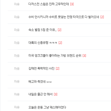
다저스전 스윕은 진짜 고무적인데
[3]
자유
수비 안시키니까 수비로 못쌓는 전쟁 타격으로 다 벌어오네
[2]
자유
숙소 별점 5점 준 이유..
[2]
자유
대륙의 신종유행 ㅋㅋㅋ
[2]
자유
미국 영크크들이 좋아하는 가방 브랜드 순위
[3]
자유
김채연 폭력적인 사진
[2]
자유
자유
배고파 죽겠네 ㅠㅠ
내일은 출근 안 해서
[3]
자유
자유
오늘은 운동 그냥 패스해야겠다