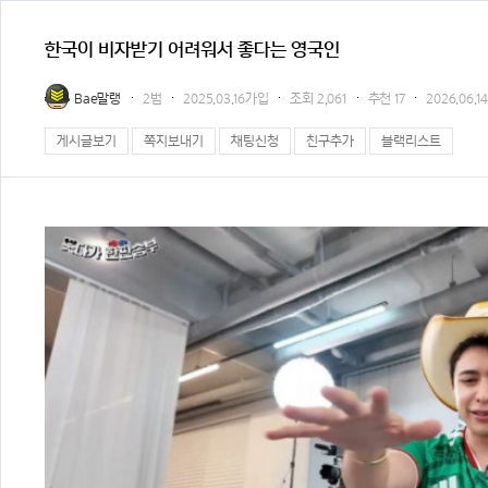
한국이 비자받기 어려워서 좋다는 영국인
Bae말랭
2범
2025.03.16가입
조회
2,061
추천
17
2026.06.14
게시글보기
쪽지보내기
채팅신청
친구추가
블랙리스트