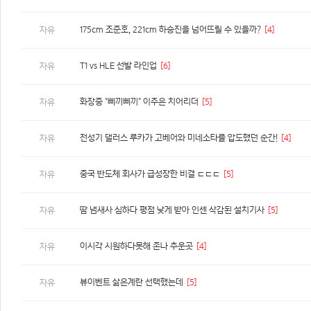
175cm 조준호, 221cm 하승진을 넘어뜨릴 수 있을까?
[4]
자유
T1 vs HLE 선발 라인업
[6]
자유
화장중 "삐끼삐끼" 이주은 치어리더
[5]
자유
전성기 댈러스 루카가 고베어와 미네소타를 압도했던 순간!
[4]
자유
중국 반도체 회사가 급성장한 비결 ㄷㄷㄷ
[5]
자유
땀 냄새사 심하다 평점 낮게 받아 인센 삭감된 설치기사
[5]
자유
이시각 시원하다못해 존나 추운곳
[4]
자유
뷰이벤트 삶은계란 선택했는데
[5]
자유