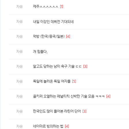
제주ㅅㅅㅅㅅㅅㅅ
[1]
자유
자유
내일 이강인 데뷔전 기대되네
먹방 (한국/중국/일본)
[4]
자유
자유
개 힘들다.
알고도 당하는 남미 축구 기술 ㄷㄷ
[3]
자유
독일에 놀러온 독일 여자들
[5]
자유
골키퍼 오열하는 페널티킥 신박한 기술 모음 ㅋㅋㅋ
[4]
자유
한국인도 많이 들어본 라틴어 단어
[3]
자유
네이마르 빙의하는 법
[4]
자유