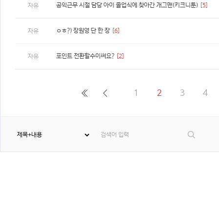
공익근무 시절 담당 아이 졸업식에 찾아간 개그맨(키크니툰)
[5]
자유
ㅇㅎ?) 장원영 단 한 장
[6]
자유
포인트 전환할수이써요?
[2]
자유
1
2
3
4