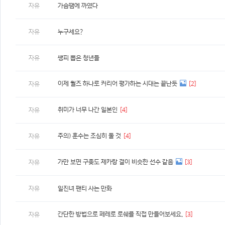
자유
가슴땜에 까였다
자유
누구세요?
자유
쌩피 뽑은 청년들
이제 월즈 하나로 커리어 평가하는 시대는 끝난듯
[2]
자유
취미가 너무 나간 일본인
[4]
자유
주의) 훈수는 조심히 둘 것
[4]
자유
가만 보면 구좆도 제카랑 결이 비슷한 선수 같음
[3]
자유
자유
일진녀 팬티 사는 만화
간단한 방법으로 페레로 로쉐를 직접 만들어보세요.
[3]
자유