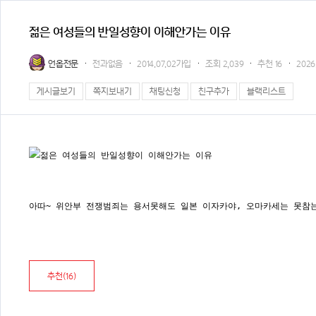
젊은 여성들의 반일성향이 이해안가는 이유
언옵전문
전과없음
2014.07.02가입
조회
2,039
추천
16
2026.
게시글보기
쪽지보내기
채팅신청
친구추가
블랙리스트
아따~ 위안부 전쟁범죄는 용서못해도 일본 이자카야, 오마카세는 못참
추천(
16
)