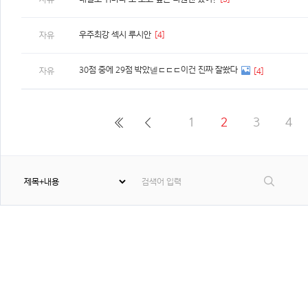
우주최강 섹시 루시안
[4]
자유
30점 중에 29점 박았넫ㄷㄷㄷ이건 진짜 잘쐈다
자유
[4]
1
2
3
4