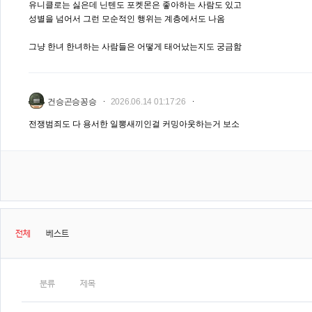
유니클로는 싫은데 닌텐도 포켓몬은 좋아하는 사람도 있고
성별을 넘어서 그런 모순적인 행위는 계층에서도 나옴
그냥 한녀 한녀하는 사람들은 어떻게 태어났는지도 궁금함
건승곤승꽁승
2026.06.14 01:17:26
전쟁범죄도 다 용서한 일뽕새끼인걸 커밍아웃하는거 보소
전체
베스트
분류
제목