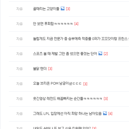
골때리는 고양이들
[3]
자유
안 보면 후회함ㅋㅋㅋㅋㅋㅋ
[4]
자유
놀랍게도 지금 전문가 중 승부예측 적중률 0퍼가 꼬꼬갓이랑 프린스
자유
스포츠 볼 때 제발 그만 좀 썼으면 좋겠는 단어
[2]
자유
불닭 텐더
[3]
자유
오늘 브리온 POM 남궁이넫ㄷㄷㄷ
자유
[3]
웃긴영상 레전드 배꼽빠지는 순간들ㅋㅋㅋㅋㅋㅋ
[3]
자유
그래도 LPL 입장에선 아직 희망 하나는 남아있음
[4]
자유
내일도 쉬바나 또 보고 싶은 티원팬 있어?
[3]
자유