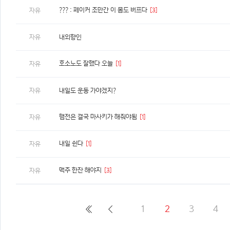
??? : 페이커 조만간 이 몸도 버프다
[3]
자유
자유
내외향인
호소노도 잘했다 오늘
[1]
자유
자유
내일도 운동 가야겠지?
햄전은 결국 마사키가 해줘야됨
[1]
자유
내일 쉰다
[1]
자유
맥주 한잔 해야지
[3]
자유
1
2
3
4