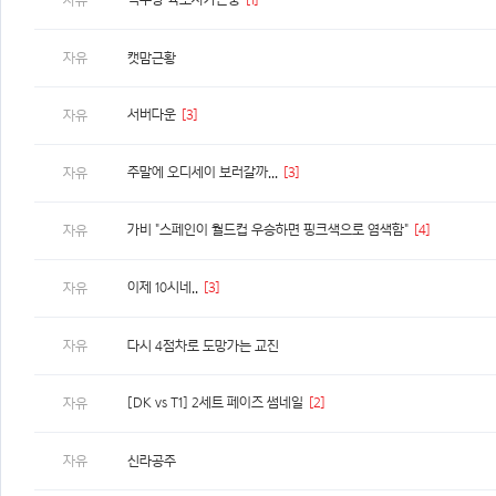
자유
자유
캣맘근황
서버다운
[3]
자유
주말에 오디세이 보러갈까...
[3]
자유
가비 "스페인이 월드컵 우승하면 핑크색으로 염색함"
[4]
자유
이제 10시네..
[3]
자유
자유
다시 4점차로 도망가는 교진
[DK vs T1] 2세트 페이즈 썸네일
[2]
자유
자유
신라공주