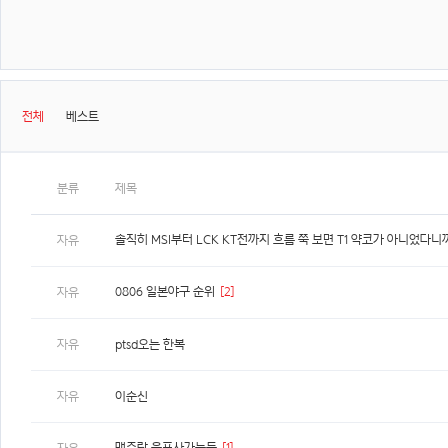
전체
베스트
분류
제목
솔직히 MSI부터 LCK KT전까지 흐름 쭉 보면 T1 약코가 아니었다니
자유
0806 일본야구 순위
[2]
자유
자유
ptsd오는 한복
자유
이순신
맥주랑 육포사가는둥
[1]