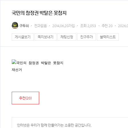
국민의 참정권 박탈은 못참지
구두쇠
전과없음
2014.06.20가입
조회
2,053
추천
20
2026.0
게시글보기
쪽지보내기
채팅신청
친구추가
블랙리스트
재선거
추천(
20
)