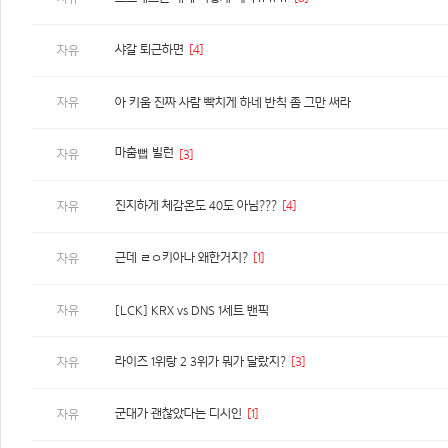
샤갈 퇴근하면
[4]
자유
자유
아 키움 진짜 사람 빡치게 하네 반칙 좀 그만 써라
마춤뻡 빌런
자유
[3]
진지하게 체감온도 40도 아님???
[4]
자유
근데 ㄹㅇ키아나 왜한거지?
[1]
자유
자유
[LCK] KRX vs DNS 1세트 밴픽
라이즈 1위랑 2 3위가 뭐가 달랐지?
[3]
자유
군대가 괜찮았다는 디시인
[1]
자유