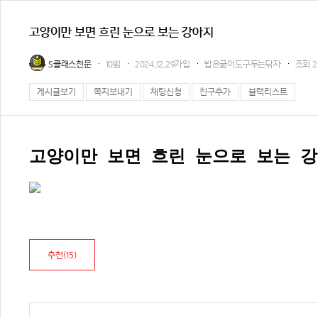
고양이만 보면 흐린 눈으로 보는 강아지
S클래스천문
10범
2024.12.29가입
밥은굶어도구두는닦자
조회
2
게시글보기
쪽지보내기
채팅신청
친구추가
블랙리스트
고양이만 보면 흐린 눈으로 보는 
추천(
15
)